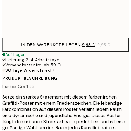
32,
Frame
options
IN DEN WARENKORB LEGEN
-
9,98 €
19,95 €
Auf Lager
Lieferung 2-4 Arbeitstage
Versandkostenfrei ab 59 €
90 Tage Widerrufsrecht
PRODUKTBESCHREIBUNG
Buntes Graffitti
Setze ein starkes Statement mit diesem farbenfrohen
Graffiti-Poster mit einem Friedenszeichen. Die lebendige
Farbkombination auf diesem Poster verleiht jedem Raum
eine dynamische und jugendliche Energie. Dieses Poster
fängt den urbanen Streetart-Vibe perfekt ein und ist eine
großartige Wahl, um den Raum jedes Kunstliebhabers