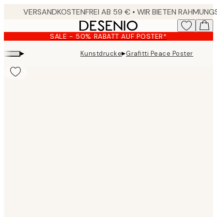
Skip
to
main
SALE - 50% RABATT AUF POSTER*
content.
▸
▸
Kunstdrucke
Grafitti Peace Poster
Product
images