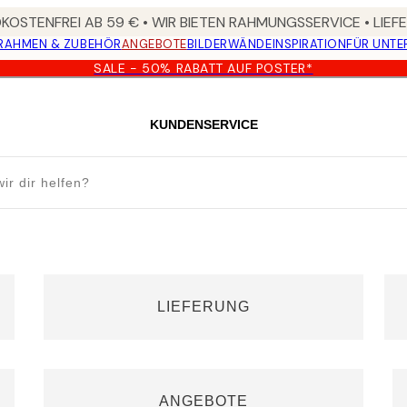
OSTENFREI AB 59 € • WIR BIETEN RAHMUNGSSERVICE • LIE
RAHMEN & ZUBEHÖR
ANGEBOTE
BILDERWÄNDE
INSPIRATION
FÜR UNT
SALE - 50% RABATT AUF POSTER*