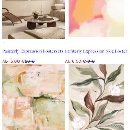
-40%
50%*
Painterly Expression Postersets
Painterly Expression No2 Poster
Ab 15,60 €
26 €
Ab 6,50 €
13 €