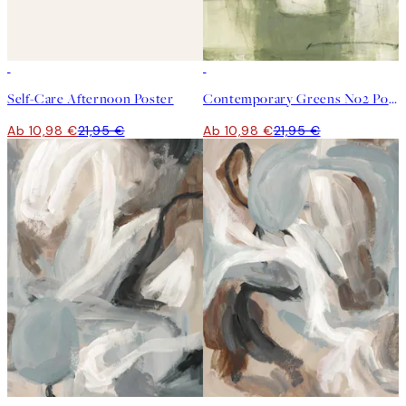
50%*
50%*
Self-Care Afternoon Poster
Contemporary Greens No2 Poster
Ab 10,98 €
21,95 €
Ab 10,98 €
21,95 €
50%*
50%*