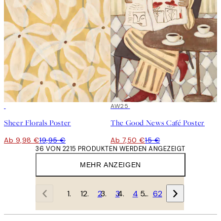
50%*
50%*
AW25
Sheer Florals Poster
The Good News Café Poster
Ab 9,98 €
19,95 €
Ab 7,50 €
15 €
36 VON 2215 PRODUKTEN WERDEN ANGEZEIGT
MEHR ANZEIGEN
1
2
3
4
…
62