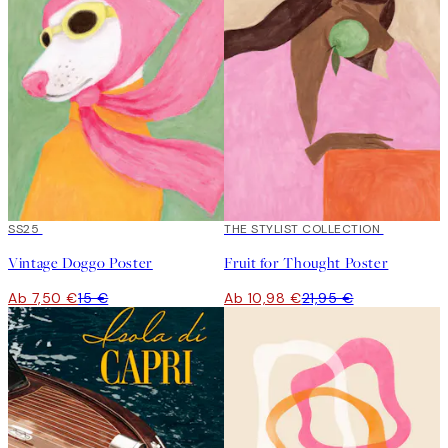
50%*
SS25
50%*
THE STYLIST COLLECTION
Vintage Doggo Poster
Fruit for Thought Poster
Ab 7,50 €
15 €
Ab 10,98 €
21,95 €