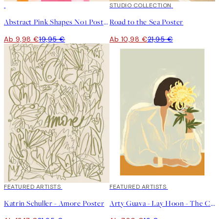
50%*
50%*
STUDIO COLLECTION
Abstract Pink Shapes No1 Poster
Road to the Sea Poster
Ab 9,98 €
19,95 €
Ab 10,98 €
21,95 €
40%*
FEATURED ARTISTS
40%*
FEATURED ARTISTS
Katrin Schuller - Amore Poster
Arty Guava - Lay Hoon - The Chrysanthemum Poster