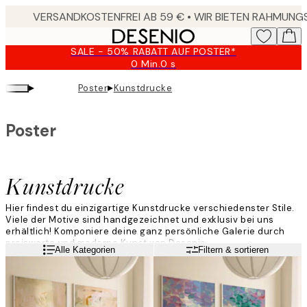
Skip
to
main
SALE - 50% RABATT AUF POSTER*
content.
0 Min.
0 s
Gültig
bis:
▸
▸
Poster
Kunstdrucke
2026-
08-
09
Poster
Kunstdrucke
Hier findest du einzigartige Kunstdrucke verschiedenster Stile.
Viele der Motive sind handgezeichnet und exklusiv bei uns
erhältlich!
Komponiere deine ganz persönliche Galerie durch
preiswerte und moderne Kunst von Desenio.
Weiterlesen
Alle Kategorien
Filtern & sortieren