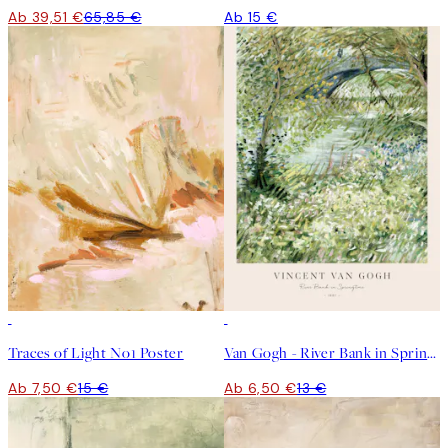
Ab 39,51 €
65,85 €
Ab 15 €
50%*
50%*
Traces of Light No1 Poster
Van Gogh - River Bank in Springtime Poster
Ab 7,50 €
15 €
Ab 6,50 €
13 €