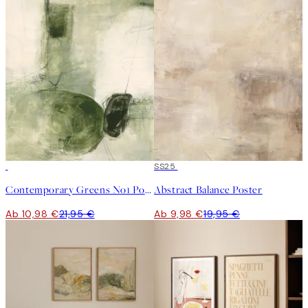
50%*
50%*
SS25
Contemporary Greens No1 Poster
Abstract Balance Poster
Ab 10,98 €
21,95 €
Ab 9,98 €
19,95 €