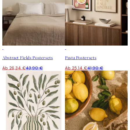
-40%
-40%
Abstract Fields Postersets
Pasta Postersets
Ab 26,34 €
43,90 €
Ab 25,14 €
41,90 €