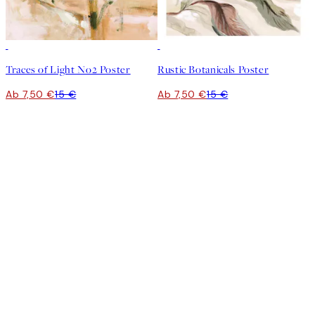
50%*
50%*
Traces of Light No2 Poster
Rustic Botanicals Poster
Ab 7,50 €
15 €
Ab 7,50 €
15 €