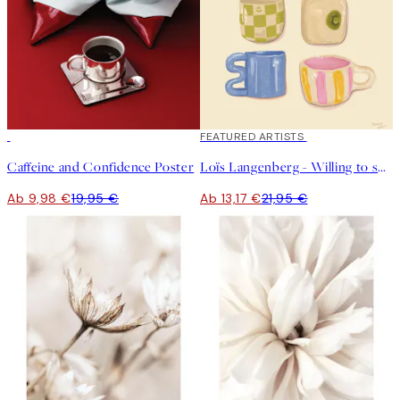
50%*
40%*
FEATURED ARTISTS
Caffeine and Confidence Poster
Loïs Langenberg - Willing to share my Coffe with you Poster
Ab 9,98 €
19,95 €
Ab 13,17 €
21,95 €