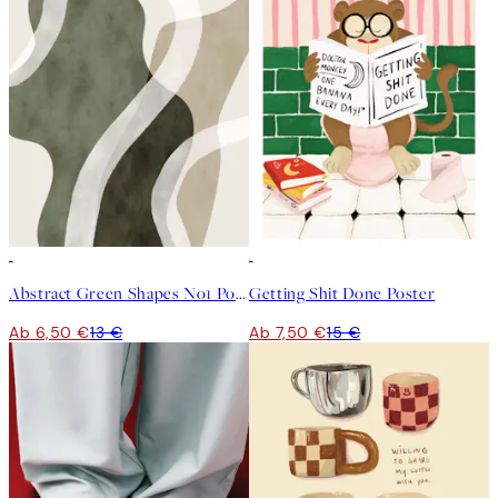
50%*
50%*
Abstract Green Shapes No1 Poster
Getting Shit Done Poster
Ab 6,50 €
13 €
Ab 7,50 €
15 €