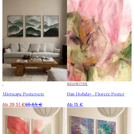
-40%
NEUHEITEN
Mistscape Postersets
Dan Hobday - Florere Poster
Ab 39,51 €
65,85 €
Ab 15 €