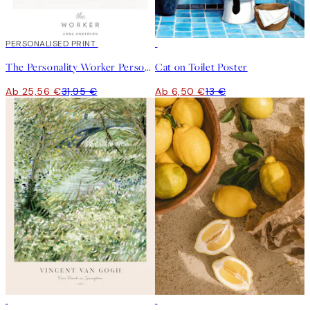
20%*
PERSONALISED PRINT
50%*
The Personality Worker Personal Poster
Cat on Toilet Poster
Ab 25,56 €
31,95 €
Ab 6,50 €
13 €
50%*