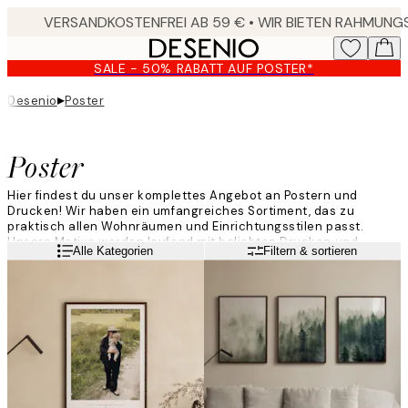
Skip
to
main
SALE - 50% RABATT AUF POSTER*
content.
▸
Desenio
Poster
Poster
Hier findest du unser komplettes Angebot an Postern und
Drucken! Wir haben ein umfangreiches Sortiment, das zu
praktisch allen Wohnräumen und Einrichtungsstilen passt.
Unsere Motive werden laufend mit beliebten Drucken und
Weiterlesen
Alle Kategorien
Filtern & sortieren
exklusiven Motiven aktualisiert. So finden unsere Kunden immer
etwas, das genau zu ihrem Stil passt. Verleihe deinen Wänden
frischen Wind und dekoriere mit trendigen Postern von Desenio!