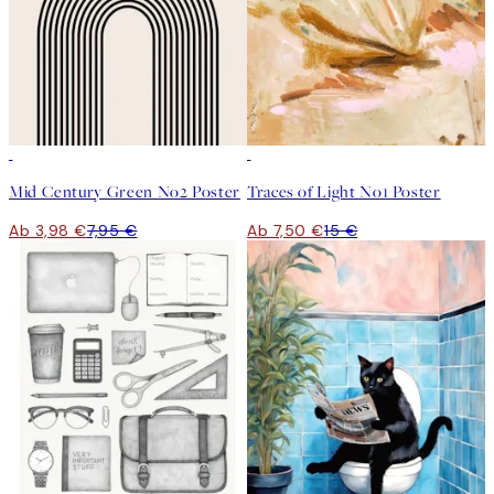
50%*
50%*
Mid Century Green No2 Poster
Traces of Light No1 Poster
Ab 3,98 €
7,95 €
Ab 7,50 €
15 €