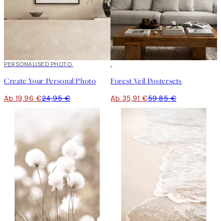
20%*
PERSONALISED PHOTO
Kunst erstellen
-40%
Create Your Personal Photo
Forest Veil Postersets
Ab 19,96 €
24,95 €
Ab 35,91 €
59,85 €