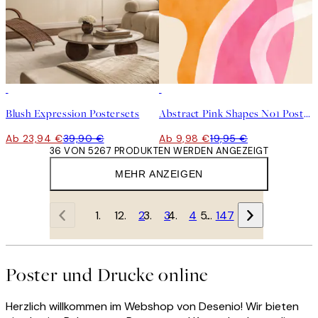
-40%
50%*
Blush Expression Postersets
Abstract Pink Shapes No1 Poster
Ab 23,94 €
39,90 €
Ab 9,98 €
19,95 €
36 VON 5267 PRODUKTEN WERDEN ANGEZEIGT
MEHR ANZEIGEN
1
2
3
4
…
147
Poster und Drucke online
Herzlich willkommen im Webshop von Desenio! Wir bieten