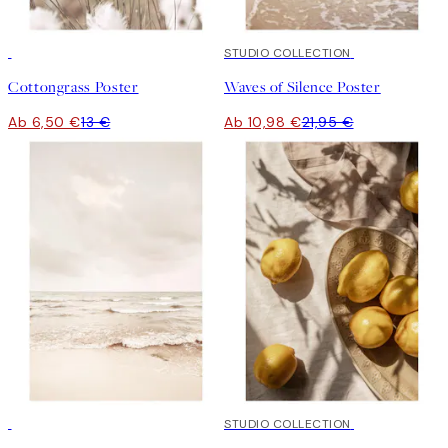
50%*
50%*
STUDIO COLLECTION
Cottongrass Poster
Waves of Silence Poster
Ab 6,50 €
13 €
Ab 10,98 €
21,95 €
50%*
50%*
STUDIO COLLECTION