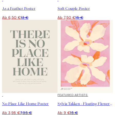
As a Feather Poster
Soft Couple Poster
Ab 6,50 €
13 €
Ab 7,50 €
15 €
50%*
40%*
FEATURED ARTISTS
No Place Like Home Poster
Sylvia Takken - Floating Flowers Poster
Ab 3,98 €
7,95 €
Ab 9 €
15 €