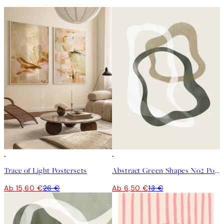
-40%
50%*
Trace of Light Postersets
Abstract Green Shapes No2 Poster
Ab 15,60 €
26 €
Ab 6,50 €
13 €