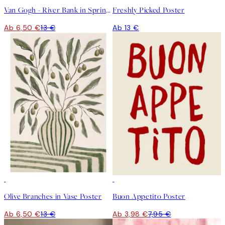
Van Gogh - River Bank in Springtime Poster
Freshly Picked Poster
Ab 6,50 €
13 €
Ab 13 €
50%*
50%*
Olive Branches in Vase Poster
Buon Appetito Poster
Ab 6,50 €
13 €
Ab 3,98 €
7,95 €