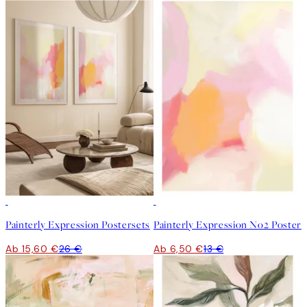
-40%
50%*
Painterly Expression Postersets
Painterly Expression No2 Poster
Ab 15,60 €
26 €
Ab 6,50 €
13 €