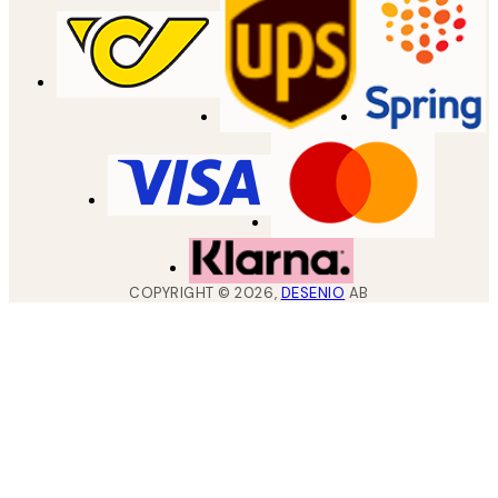
COPYRIGHT ©
2026
,
DESENIO
AB