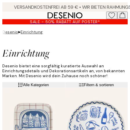
Skip
to
main
SALE - 50% RABATT AUF POSTER*
content.
▸
Desenio
Einrichtung
Einrichtung
Desenio bietet eine sorgfältig kuratierte Auswahl an
Einrichtungsdetails und Dekorationsartikeln an, von bekannten
Marken. Mit Desenio wird dein Zuhause noch schöner!
Alle Kategorien
Filtern & sortieren