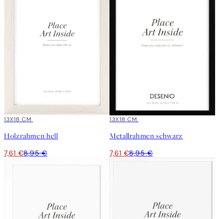
15%*
13X18 CM
15%*
13X18 CM
Holzrahmen hell
Metallrahmen schwarz
7,61 €
8,95 €
7,61 €
8,95 €