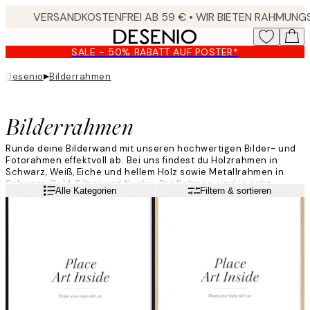
Skip
to
main
SALE - 50% RABATT AUF POSTER*
content.
▸
Desenio
Bilderrahmen
Bilderrahmen
Runde deine Bilderwand mit unseren hochwertigen Bilder- und
Fotorahmen effektvoll ab. Bei uns findest du Holzrahmen in
Schwarz, Weiß, Eiche und hellem Holz sowie Metallrahmen in
Schwarz, Gold, Silber und Kupfer. Die Rahmen sind in acht
Weiterlesen
Alle Kategorien
Filtern & sortieren
Größen erhältlich: Von kleinen Fotorahmen in 13x18 cm bis hin zu
großen Bilderrahmen in der Größe 70x100 cm.