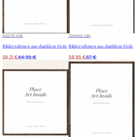
15%*
50X70 CM
15%*
70X100 CM
Bilderrahmen aus dunklem Holz
Bilderrahmen aus dunklem Holz
38,21 €
44,95 €
56,95 €
67 €