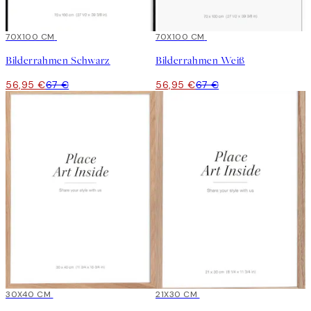
15%*
70X100 CM
15%*
70X100 CM
Bilderrahmen Schwarz
Bilderrahmen Weiß
56,95 €
67 €
56,95 €
67 €
15%*
30X40 CM
15%*
21X30 CM