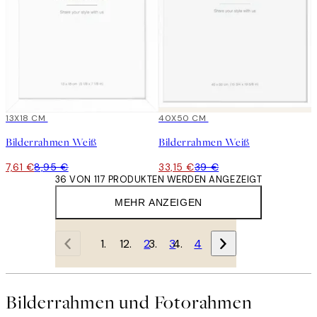
15%*
13X18 CM
15%*
40X50 CM
Bilderrahmen Weiß
Bilderrahmen Weiß
7,61 €
8,95 €
33,15 €
39 €
36 VON 117 PRODUKTEN WERDEN ANGEZEIGT
MEHR ANZEIGEN
1
2
3
4
Bilderrahmen und Fotorahmen