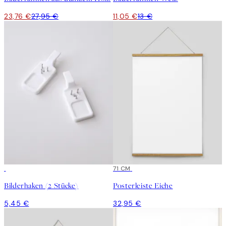
23,76 €
27,95 €
11,05 €
13 €
71 CM
Bilderhaken (2 Stücke)
Posterleiste Eiche
5,45 €
32,95 €