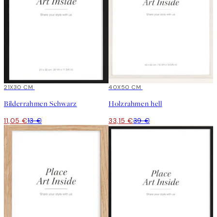
15%*
21X30 CM
15%*
40X50 CM
Bilderrahmen Schwarz
Holzrahmen hell
11,05 €
13 €
33,15 €
39 €