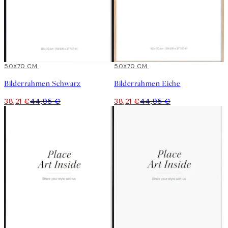
15%*
50X70 CM
15%*
50X70 CM
Bilderrahmen Schwarz
Bilderrahmen Eiche
38,21 €
44,95 €
38,21 €
44,95 €