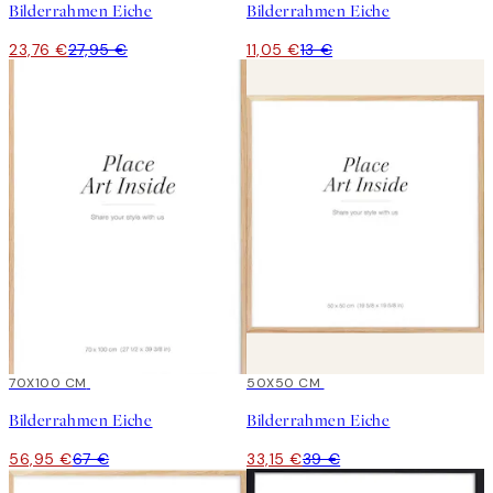
Bilderrahmen Eiche
Bilderrahmen Eiche
23,76 €
27,95 €
11,05 €
13 €
15%*
70X100 CM
15%*
50X50 CM
Bilderrahmen Eiche
Bilderrahmen Eiche
56,95 €
67 €
33,15 €
39 €