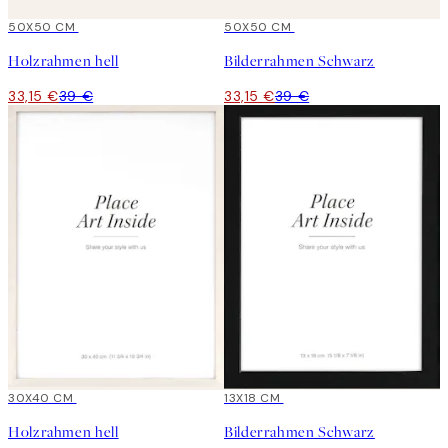
15%*
50X50 CM
15%*
50X50 CM
Holzrahmen hell
Bilderrahmen Schwarz
33,15 €
39 €
33,15 €
39 €
15%*
30X40 CM
15%*
13X18 CM
Holzrahmen hell
Bilderrahmen Schwarz