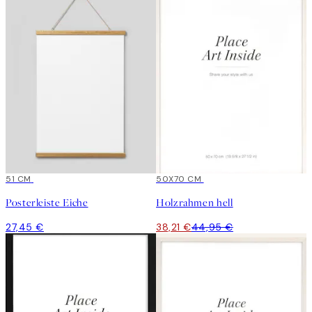
51 CM
15%*
50X70 CM
Posterleiste Eiche
Holzrahmen hell
27,45 €
38,21 €
44,95 €