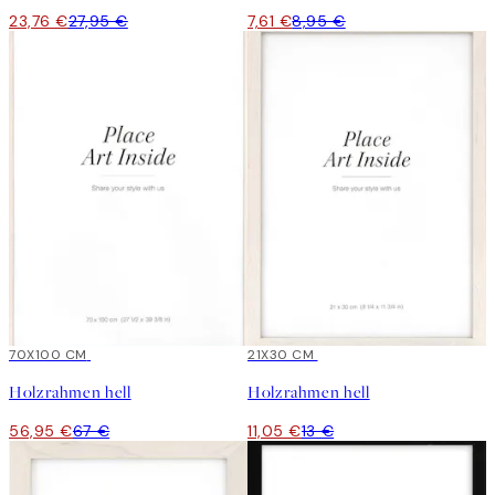
23,76 €
27,95 €
7,61 €
8,95 €
15%*
70X100 CM
15%*
21X30 CM
Holzrahmen hell
Holzrahmen hell
56,95 €
67 €
11,05 €
13 €