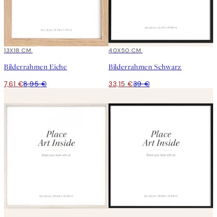
15%*
13X18 CM
15%*
40X50 CM
Bilderrahmen Eiche
Bilderrahmen Schwarz
7,61 €
8,95 €
33,15 €
39 €