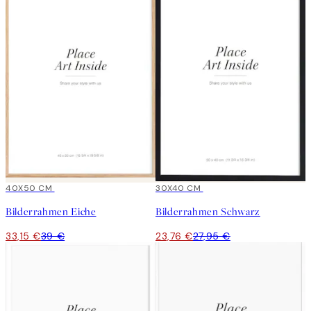
15%*
40X50 CM
15%*
30X40 CM
Bilderrahmen Eiche
Bilderrahmen Schwarz
33,15 €
39 €
23,76 €
27,95 €