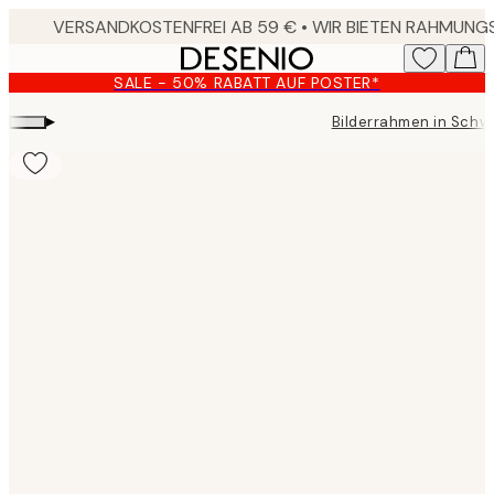
Skip
to
main
SALE - 50% RABATT AUF POSTER*
content.
▸
Bilderrahmen in Schw
Product
images