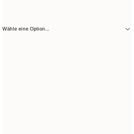
Wähle eine Option...
7,
13x18 cm
8,
11,0