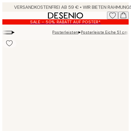
Skip
to
main
SALE - 50% RABATT AUF POSTER*
content.
▸
▸
Posterleisten
Posterleiste Eiche 51 cm
Product
images