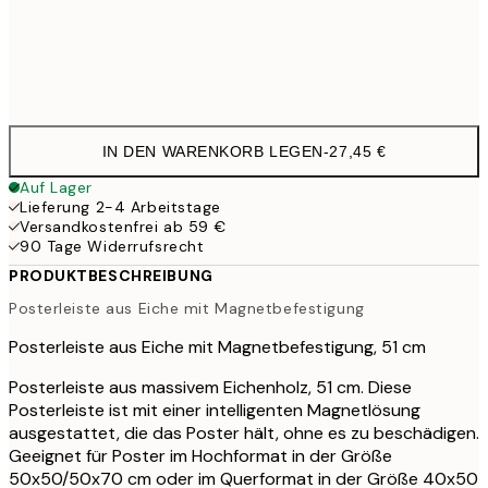
51 cm
27,4
71 cm
32,9
IN DEN WARENKORB LEGEN
-
27,45 €
Auf Lager
Lieferung 2-4 Arbeitstage
Versandkostenfrei ab 59 €
90 Tage Widerrufsrecht
PRODUKTBESCHREIBUNG
Posterleiste aus Eiche mit Magnetbefestigung
Posterleiste aus Eiche mit Magnetbefestigung, 51 cm
Posterleiste aus massivem Eichenholz, 51 cm. Diese
Posterleiste ist mit einer intelligenten Magnetlösung
ausgestattet, die das Poster hält, ohne es zu beschädigen.
Geeignet für Poster im Hochformat in der Größe
50x50/50x70 cm oder im Querformat in der Größe 40x50