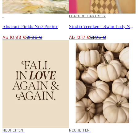
50%*
40%*
FEATURED ARTISTS
Abstract Fields No2 Poster
Studio Vreeken - Swan Lady No2 Poster
Ab 10,98 €
21,95 €
Ab 13,17 €
21,95 €
NEUHEITEN
NEUHEITEN