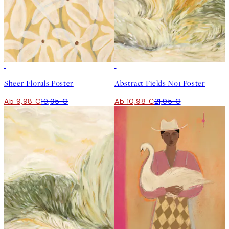
50%*
50%*
Sheer Florals Poster
Abstract Fields No1 Poster
Ab 9,98 €
19,95 €
Ab 10,98 €
21,95 €