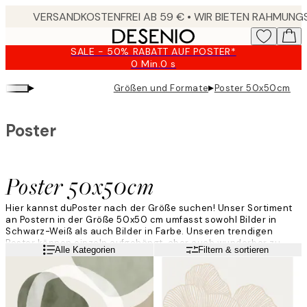
Skip
to
main
SALE - 50% RABATT AUF POSTER*
content.
0 Min.
0 s
Gültig
bis:
▸
▸
Größen und Formate
Poster 50x50cm
2026-
08-
09
Poster
Poster 50x50cm
Hier kannst duPoster nach der Größe suchen! Unser Sortiment
an Postern in der Größe 50x50 cm umfasst sowohl Bilder in
Schwarz-Weiß als auch Bilder in Farbe. Unseren trendigen
Poster können einzeln aufgehängt, aber auch wunderbar zu
Weiterlesen
Alle Kategorien
Filtern & sortieren
einer Bilderwand kombiniert werden.