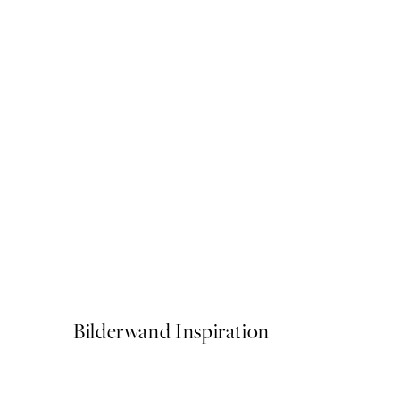
50%*
Abstract Lines No3 Poster
Ab 6,50 €
13 €
Bilderwand Inspiration