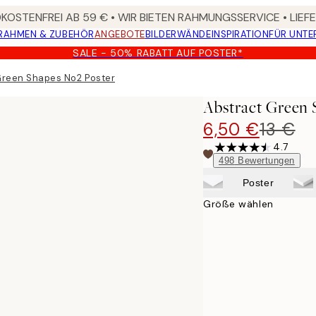
OSTENFREI AB 59 € • WIR BIETEN RAHMUNGSSERVICE • LIE
RAHMEN & ZUBEHÖR
ANGEBOTE
BILDERWÄNDE
INSPIRATION
FÜR UNT
SALE - 50% RABATT AUF POSTER*
Green Shapes No2 Poster
Abstract Green 
6,50 €
13 €
4.7
498
Bewertungen
Poster
Größe wählen