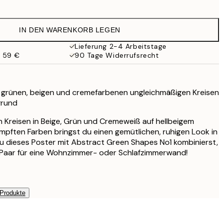
9,98 €
19,95 €
IN DEN WARENKORB LEGEN
13,73 €
27,45 €
Lieferung 2-4 Arbeitstage
b 59 €
90 Tage Widerrufsrecht
13,73 €
27,45 €
16,23 €
32,45 €
t grünen, beigen und cremefarbenen ungleichmäßigen Kreisen
grund
24,50 €
49 €
n Kreisen in Beige, Grün und Cremeweiß auf hellbeigem
59,50 €
mpften Farben bringst du einen gemütlichen, ruhigen Look in
119 €
u dieses Poster mit Abstract Green Shapes No1 kombinierst,
 Paar für eine Wohnzimmer- oder Schlafzimmerwand!
 Produkte