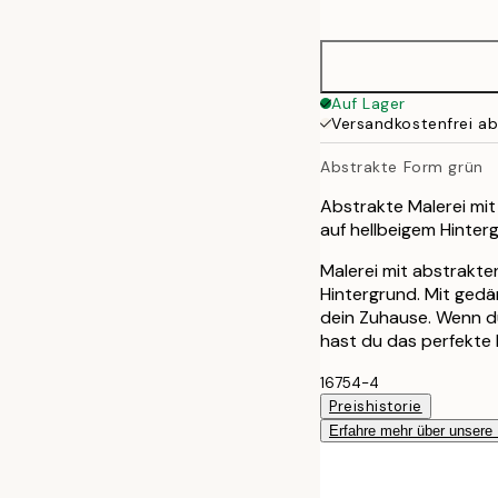
options
30x40 cm
40x50 cm
Auf Lager
Versandkostenfrei a
50x50 cm
Abstrakte Form grün
50x70 cm
Abstrakte Malerei mi
auf hellbeigem Hinter
70x100 cm
Malerei mit abstrakte
Hintergrund. Mit gedä
100x150 cm
dein Zuhause. Wenn d
hast du das perfekte
16754-4
Preishistorie
Erfahre mehr über unsere