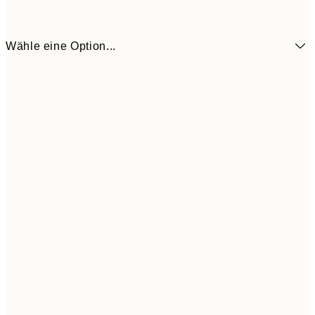
Wähle eine Option...
13,7
50x50 cm
27,