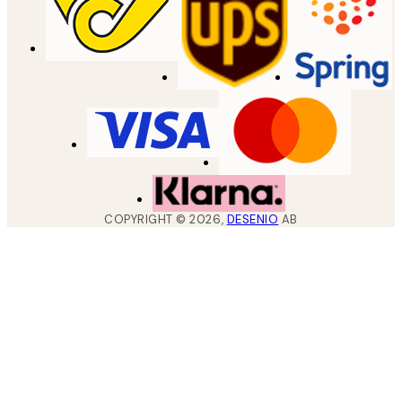
COPYRIGHT ©
2026
,
DESENIO
AB