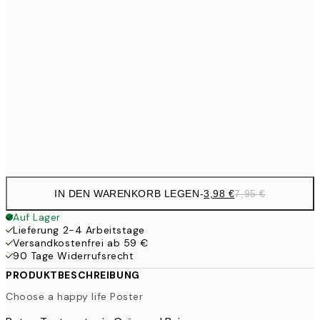
9,
30x40 cm
19,
13,7
40x50 cm
27,
16,2
50x70 cm
32,
Frame
options
IN DEN WARENKORB LEGEN
-
3,98 €
7,95 €
Auf Lager
Lieferung 2-4 Arbeitstage
Versandkostenfrei ab 59 €
90 Tage Widerrufsrecht
PRODUKTBESCHREIBUNG
Choose a happy life Poster