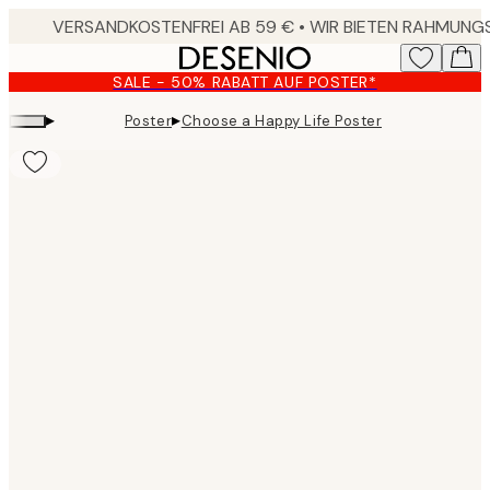
Skip
to
main
SALE - 50% RABATT AUF POSTER*
content.
▸
▸
Poster
Choose a Happy Life Poster
Product
images