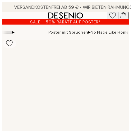
Skip
to
main
SALE - 50% RABATT AUF POSTER*
content.
▸
▸
Poster mit Sprüchen
No Place Like Home 
Product
images