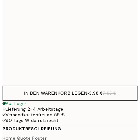
21x30 cm
9,
30x40 cm
19,
13,7
40x50 cm
27,
16,2
50x70 cm
32,
Frame
options
IN DEN WARENKORB LEGEN
-
3,98 €
7,95 €
Auf Lager
Lieferung 2-4 Arbeitstage
Versandkostenfrei ab 59 €
90 Tage Widerrufsrecht
PRODUKTBESCHREIBUNG
Home Quote Poster