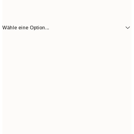
Wähle eine Option...
3,
13x18 cm
7,
6,