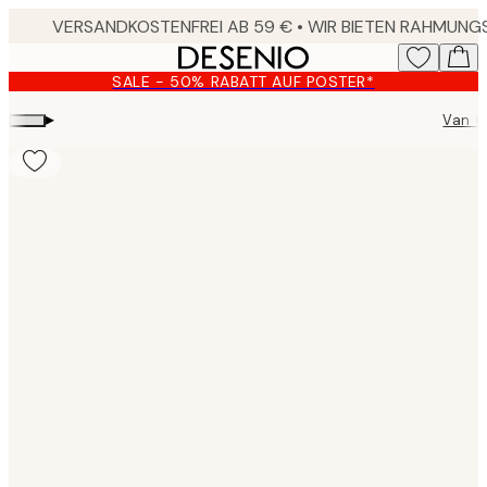
Skip
to
main
SALE - 50% RABATT AUF POSTER*
content.
▸
Van G
Product
images