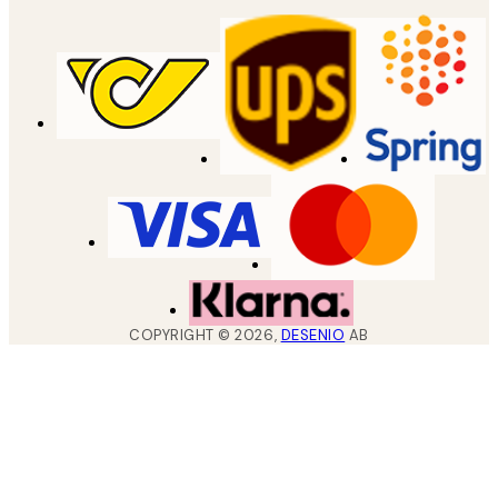
COPYRIGHT ©
2026
,
DESENIO
AB