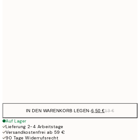
6,
21x30 cm
9,
30x40 cm
19,
13,7
40x50 cm
27,
16,2
50x70 cm
32,
24,5
70x100 cm
Frame
options
IN DEN WARENKORB LEGEN
-
6,50 €
13 €
Auf Lager
Lieferung 2-4 Arbeitstage
Versandkostenfrei ab 59 €
90 Tage Widerrufsrecht