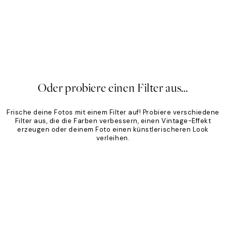
sic
Sandton
,95 €
Ab 19,96 €
24,95 €
20%*
Oder probiere einen Filter aus…
Frische deine Fotos mit einem Filter auf! Probiere verschiedene
Filter aus, die die Farben verbessern, einen Vintage-Effekt
erzeugen oder deinem Foto einen künstlerischeren Look
verleihen.
Product
Slider