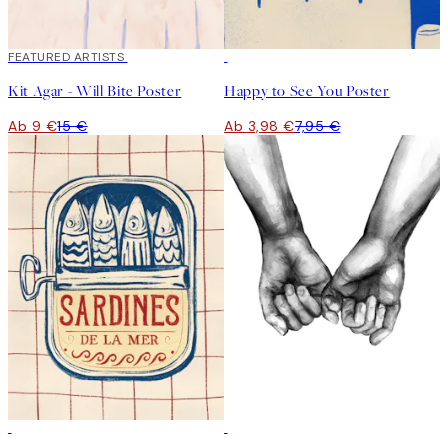
40%*
FEATURED ARTISTS
50%*
Kit Agar - Will Bite Poster
Happy to See You Poster
Ab 9 €
15 €
Ab 3,98 €
7,95 €
50%*
50%*