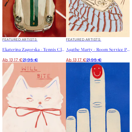
40%*
FEATURED ARTISTS
40%*
FEATURED ARTISTS
Ekaterina Zagorska - Tennis Club Poster
Agathe Marty - Room Service Poster
Ab 13,17 €
21,95 €
Ab 13,17 €
21,95 €