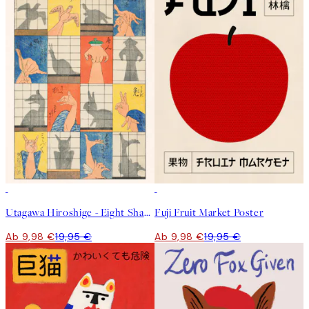
50%*
50%*
Utagawa Hiroshige - Eight Shadow Figures Poster
Fuji Fruit Market Poster
Ab 9,98 €
19,95 €
Ab 9,98 €
19,95 €