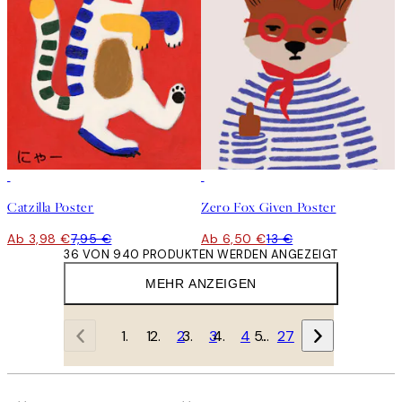
50%*
50%*
Catzilla Poster
Zero Fox Given Poster
Ab 3,98 €
7,95 €
Ab 6,50 €
13 €
36 VON 940 PRODUKTEN WERDEN ANGEZEIGT
MEHR ANZEIGEN
1
2
3
4
…
27