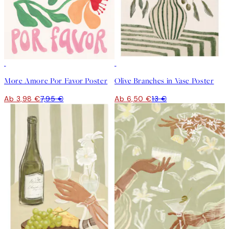
50%*
50%*
More Amore Por Favor Poster
Olive Branches in Vase Poster
Ab 3,98 €
7,95 €
Ab 6,50 €
13 €