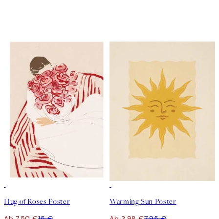
50%*
50%*
Hug of Roses Poster
Warming Sun Poster
Ab 7,50 €
15 €
Ab 3,98 €
7,95 €