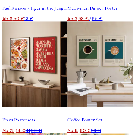
Paul Ranson - Tiger in the Jungle Poster
Meowmen Dinner Poster
Ab 6,50 €
13 €
Ab 3,98 €
7,95 €
-40%
-40%
Pizza Postersets
Coffee Poster Set
Ab 25,14 €
41,90 €
Ab 15,60 €
26 €