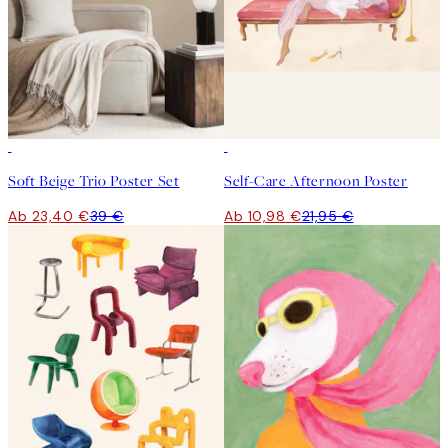
-40%
50%*
Soft Beige Trio Poster Set
Self-Care Afternoon Poster
Ab 23,40 €
39 €
Ab 10,98 €
21,95 €