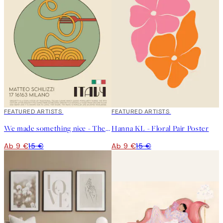
40%*
FEATURED ARTISTS
40%*
FEATURED ARTISTS
We made something nice - The Spaghetti Poster
Hanna KL - Floral Pair Poster
Ab 9 €
15 €
Ab 9 €
15 €