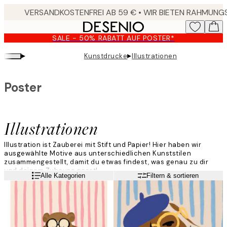
Skip
to
main
SALE - 50% RABATT AUF POSTER*
content.
▸
▸
Kunstdrucke
Illustrationen
Poster
Illustrationen
Illustration ist Zauberei mit Stift und Papier! Hier haben wir
ausgewählte Motive aus unterschiedlichen Kunststilen
zusammengestellt, damit du etwas findest, was genau zu dir
und deinem Zuhause passt!
Weiterlesen
Alle Kategorien
Filtern & sortieren