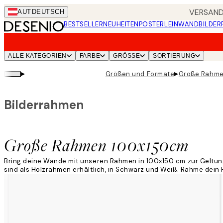
Skip
VERSANDK
AUT
DEUTSCH
to
BESTSELLER
NEUHEITEN
POSTER
LEINWANDBILDER
main
content.
ALLE KATEGORIEN
FARBE
GRÖSSE
SORTIERUNG
▸
▸
Größen und Formate
Große Rahm
Bilderrahmen
Große Rahmen 100x150cm
Bring deine Wände mit unseren Rahmen in 100x150 cm zur Geltung!
sind als Holzrahmen erhältlich, in Schwarz und Weiß. Rahme dein 