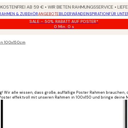
OSTENFREI AB 59 € • WIR BIETEN RAHMUNGSSERVICE • LIE
RAHMEN & ZUBEHÖR
ANGEBOTE
BILDERWÄNDE
INSPIRATION
FÜR UNT
SALE - 50% RABATT AUF POSTER*
0 Min.
0 s
Gültig
bis:
2026-
en 100x150cm
08-
09
 Wir alle wissen, dass große, auffällige Poster Rahmen brauchen, d
Poster effektvoll mit unseren Rahmen in 100x150 und bringe deine M