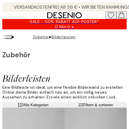
Skip
to
main
SALE - 50% RABATT AUF POSTER*
content.
0 Min.
0 s
Gültig
bis:
▸
▸
Zubehör
Bilderleisten
2026-
08-
09
Zubehör
Bilderleisten
Eine Bildleiste ist ideal, um eine flexible Bilderwand zu erstellen.
Ordne deine Bilder einfach neu an, um ein völlig neues
Aussehen zu erhalten. Erziele einen wirklich stilvollen Look,
indem du deine Bilder mit einigen deiner Lieblingsbücher oder
Weiterlesen
Alle Kategorien
Filtern & sortieren
Zeitungen kombinierst. In der Küche beispielsweise kannst du
mit einer Bildleiste Küchenbilder mit einigen stilvollen
Kochbüchern kombinieren.