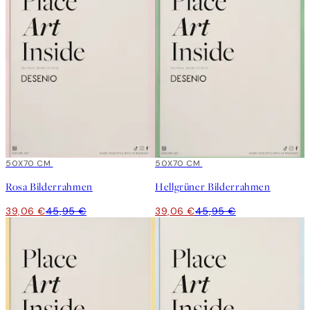
15%*
50X70 CM
15%*
50X70 CM
Rosa Bilderrahmen
Hellgrüner Bilderrahmen
39,06 €
45,95 €
39,06 €
45,95 €