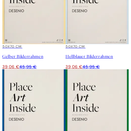
15%*
50X70 CM
15%*
50X70 CM
Gelber Bilderrahmen
Hellblauer Bilderrahmen
39,06 €
45,95 €
39,06 €
45,95 €