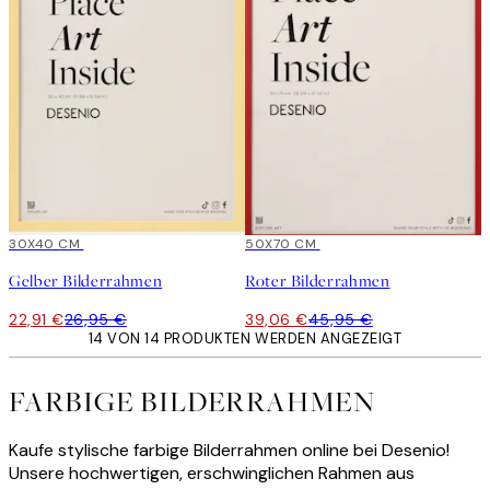
15%*
30X40 CM
15%*
50X70 CM
Gelber Bilderrahmen
Roter Bilderrahmen
22,91 €
26,95 €
39,06 €
45,95 €
14 VON 14 PRODUKTEN WERDEN ANGEZEIGT
FARBIGE BILDERRAHMEN
Kaufe stylische farbige Bilderrahmen online bei Desenio!
Unsere hochwertigen, erschwinglichen Rahmen aus