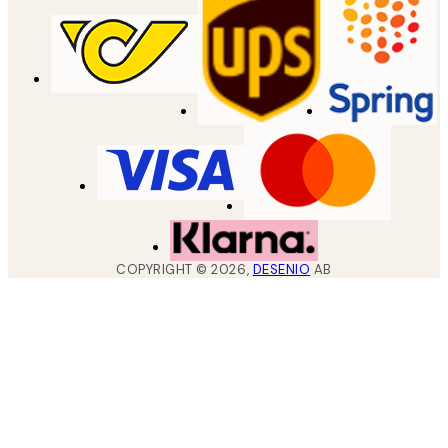
COPYRIGHT ©
2026
,
DESENIO
AB