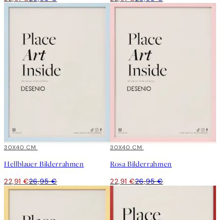
15%*
30X40 CM
15%*
30X40 CM
Hellblauer Bilderrahmen
Rosa Bilderrahmen
22,91 €
26,95 €
22,91 €
26,95 €