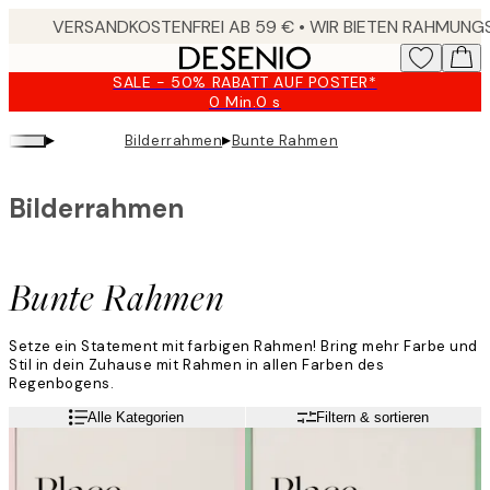
Skip
to
main
SALE - 50% RABATT AUF POSTER*
content.
0 Min.
0 s
Gültig
bis:
▸
▸
Bilderrahmen
Bunte Rahmen
2026-
08-
10
Bilderrahmen
Bunte Rahmen
Setze ein Statement mit farbigen Rahmen! Bring mehr Farbe und
Stil in dein Zuhause mit Rahmen in allen Farben des
Regenbogens.
Alle Kategorien
Filtern & sortieren