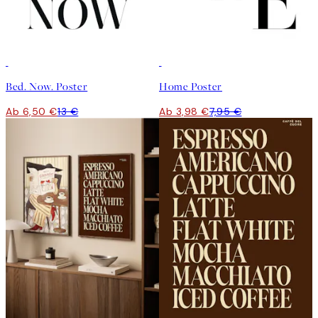
50%*
50%*
Bed. Now. Poster
Home Poster
Ab 6,50 €
13 €
Ab 3,98 €
7,95 €