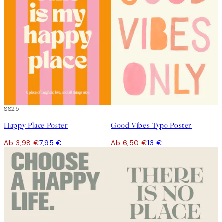
50%*
SS25
50%*
Happy Place Poster
Good Vibes Typo Poster
Ab 3,98 €
7,95 €
Ab 6,50 €
13 €