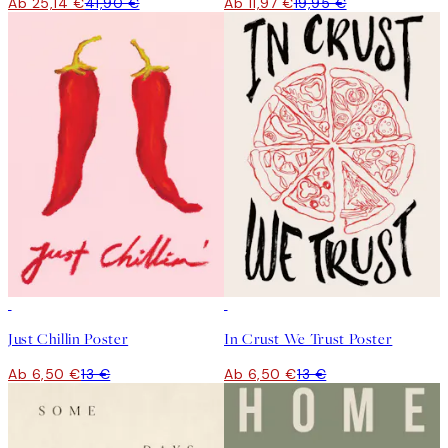
Ab 25,14 €
41,90 €
Ab 11,97 €
19,95 €
50%*
50%*
Just Chillin Poster
In Crust We Trust Poster
Ab 6,50 €
13 €
Ab 6,50 €
13 €