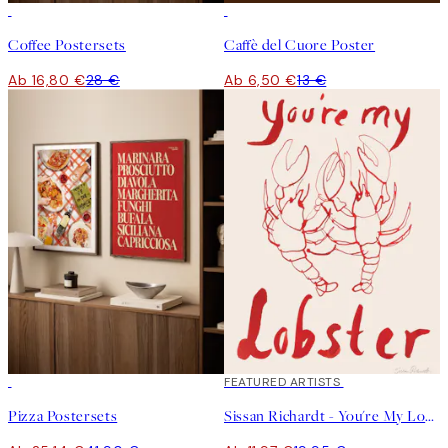
-40%
50%*
Coffee Postersets
Caffè del Cuore Poster
Ab 16,80 €
28 €
Ab 6,50 €
13 €
-40%
40%*
FEATURED ARTISTS
Pizza Postersets
Sissan Richardt - You're My Lobster Poster