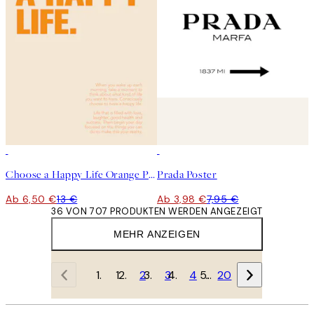
50%*
50%*
Choose a Happy Life Orange Poster
Prada Poster
Ab 6,50 €
13 €
Ab 3,98 €
7,95 €
36 VON 707 PRODUKTEN WERDEN ANGEZEIGT
MEHR ANZEIGEN
1
2
3
4
…
20