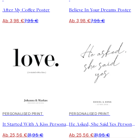
After My Coffee Poster
Believe In Your Dreams Poster
Ab 3,98 €
7,95 €
Ab 3,98 €
7,95 €
20%*
PERSONALISED PRINT
20%*
PERSONALISED PRINT
It Started With A Kiss Personal Poster
He Asked, She Said Yes Personal Poster
Ab 25,56 €
31,95 €
Ab 25,56 €
31,95 €