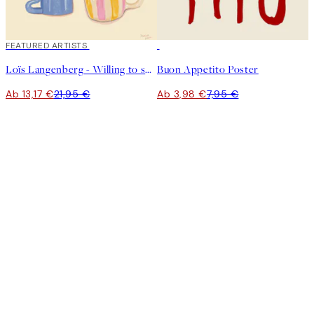
40%*
FEATURED ARTISTS
50%*
Loïs Langenberg - Willing to share my Coffe with you Poster
Buon Appetito Poster
Ab 13,17 €
21,95 €
Ab 3,98 €
7,95 €