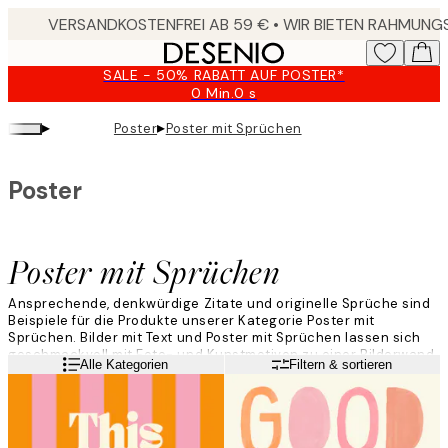
Skip
to
main
SALE - 50% RABATT AUF POSTER*
content.
0 Min.
0 s
Gültig
bis:
▸
▸
Poster
Poster mit Sprüchen
2026-
08-
09
Poster
Poster mit Sprüchen
Ansprechende, denkwürdige Zitate und originelle Sprüche sind
Beispiele für die Produkte unserer Kategorie Poster mit
Sprüchen. Bilder mit Text und Poster mit Sprüchen lassen sich
geschmackvoll mit Foto- und Kunstmotiven zu einer Bilderwand
Weiterlesen
Alle Kategorien
Filtern & sortieren
komponieren und passen in alle Wohnräume und
Einrichtungsstile.