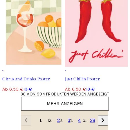
50%*
50%*
Citrus and Drinks Poster
Just Chillin Poster
Ab 6,50 €
13 €
Ab 6,50 €
13 €
36 VON 994 PRODUKTEN WERDEN ANGEZEIGT
MEHR ANZEIGEN
1
2
3
4
…
28