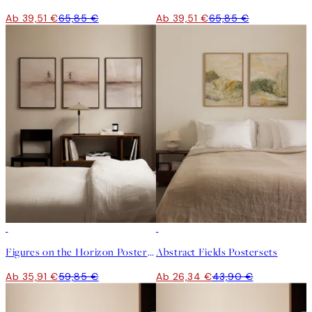
Ab 39,51 €
65,85 €
Ab 39,51 €
65,85 €
-40%
-40%
Figures on the Horizon Postersets
Abstract Fields Postersets
Ab 35,91 €
59,85 €
Ab 26,34 €
43,90 €