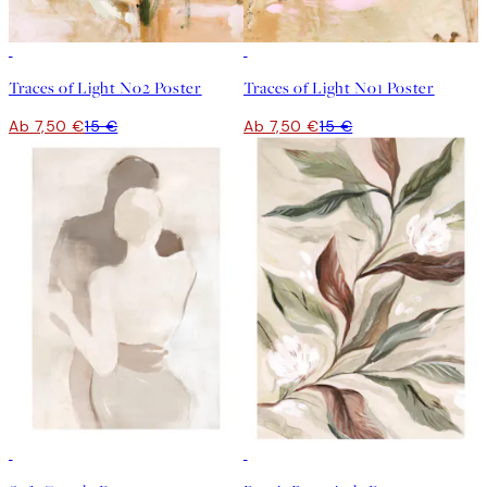
50%*
50%*
Traces of Light No2 Poster
Traces of Light No1 Poster
Ab 7,50 €
15 €
Ab 7,50 €
15 €
50%*
50%*