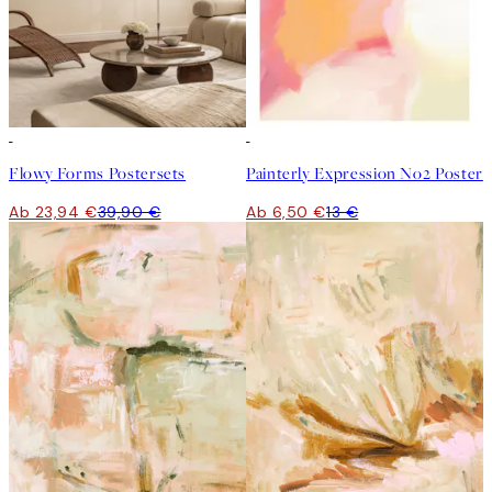
-40%
50%*
Flowy Forms Postersets
Painterly Expression No2 Poster
Ab 23,94 €
39,90 €
Ab 6,50 €
13 €