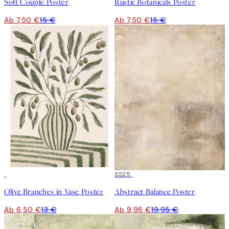
Soft Couple Poster
Rustic Botanicals Poster
Ab 7,50 €
15 €
Ab 7,50 €
15 €
50%*
50%*
SS25
Olive Branches in Vase Poster
Abstract Balance Poster
Ab 6,50 €
13 €
Ab 9,98 €
19,95 €