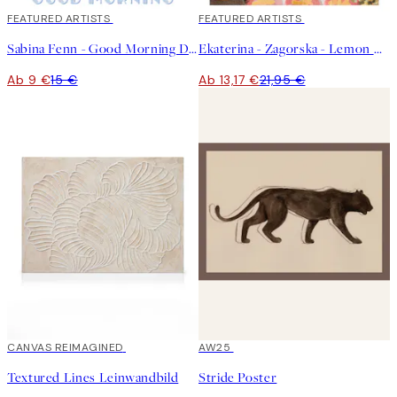
40%*
FEATURED ARTISTS
40%*
FEATURED ARTISTS
Sabina Fenn - Good Morning Dive Poster
Ekaterina - Zagorska - Lemon Cocktail Poster
Ab 9 €
15 €
Ab 13,17 €
21,95 €
30%*
CANVAS REIMAGINED
50%*
AW25
Textured Lines Leinwandbild
Stride Poster