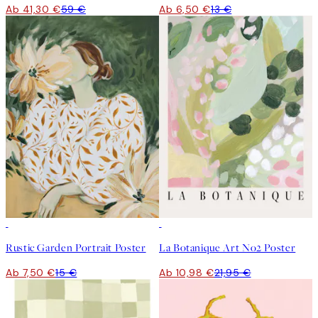
Ab 41,30 €
59 €
Ab 6,50 €
13 €
50%*
50%*
Rustic Garden Portrait Poster
La Botanique Art No2 Poster
Ab 7,50 €
15 €
Ab 10,98 €
21,95 €