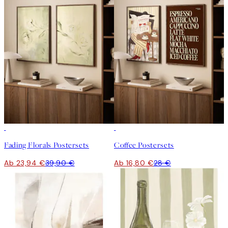
-40%
-40%
Fading Florals Postersets
Coffee Postersets
Ab 23,94 €
39,90 €
Ab 16,80 €
28 €