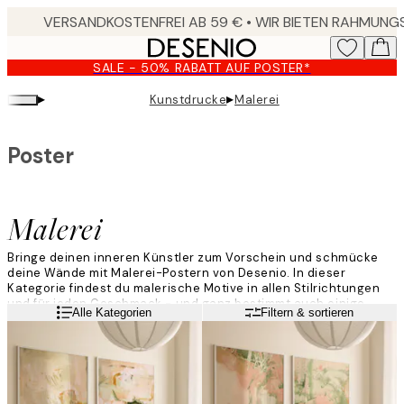
Skip
to
main
SALE - 50% RABATT AUF POSTER*
content.
▸
▸
Kunstdrucke
Malerei
Poster
Malerei
Bringe deinen inneren Künstler zum Vorschein und schmücke
deine Wände mit Malerei-Postern von Desenio. In dieser
Kategorie findest du malerische Motive in allen Stilrichtungen
und für jeden Geschmack - und ganz bestimmt auch einige
Weiterlesen
Alle Kategorien
Filtern & sortieren
neue Favoriten! Entdecke diese Kategorie und finde deine
Lieblingsposter, um eine neue, kunstvolle Bilderwand zu
erstellen.