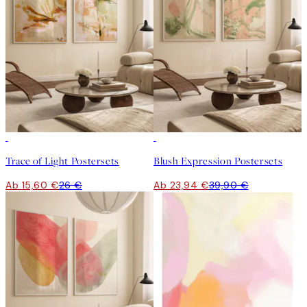
-40%
-40%
Trace of Light Postersets
Blush Expression Postersets
Ab 15,60 €
26 €
Ab 23,94 €
39,90 €