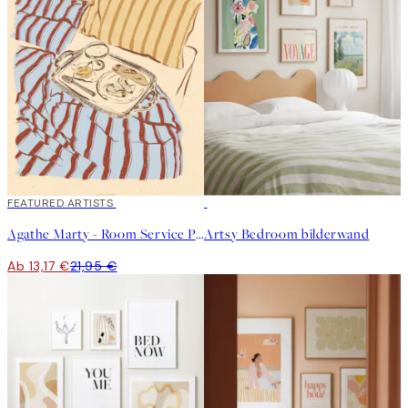
40%*
FEATURED ARTISTS
Agathe Marty - Room Service Poster
Artsy Bedroom bilderwand
Ab 13,17 €
21,95 €