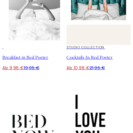
50%*
50%*
STUDIO COLLECTION
Breakfast in Bed Poster
Cocktails In Bed Poster
Ab 9,98 €
19,95 €
Ab 10,98 €
21,95 €