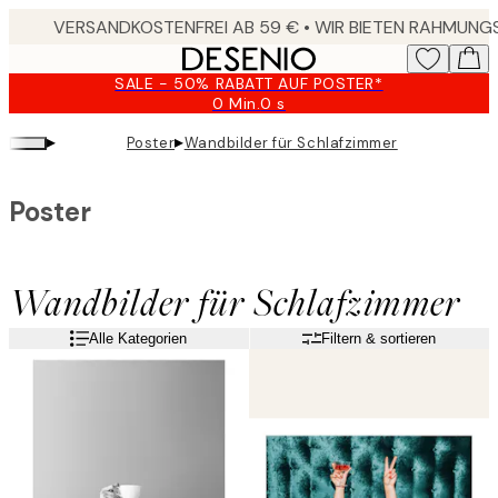
Skip
to
main
SALE - 50% RABATT AUF POSTER*
content.
0 Min.
0 s
Gültig
bis:
▸
▸
Poster
Wandbilder für Schlafzimmer
2026-
08-
09
Poster
Wandbilder für Schlafzimmer
Alle Kategorien
Filtern & sortieren