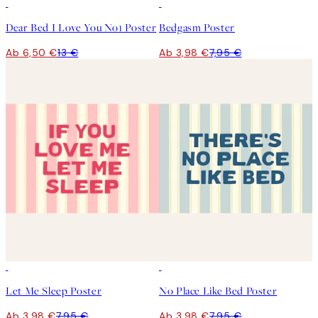
50%*
50%*
Dear Bed I Love You No1 Poster
Bedgasm Poster
Ab 6,50 €
13 €
Ab 3,98 €
7,95 €
50%*
50%*
Let Me Sleep Poster
No Place Like Bed Poster
Ab 3,98 €
7,95 €
Ab 3,98 €
7,95 €