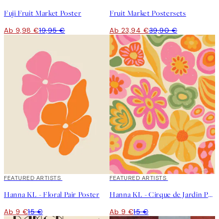
Fuji Fruit Market Poster
Fruit Market Postersets
Ab 9,98 €
19,95 €
Ab 23,94 €
39,90 €
40%*
FEATURED ARTISTS
40%*
FEATURED ARTISTS
Hanna KL - Floral Pair Poster
Hanna KL - Cirque de Jardin Poster
Ab 9 €
15 €
Ab 9 €
15 €