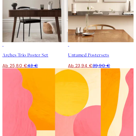
-40%
-40%
Arches Trio Poster Set
Untamed Postersets
Ab 25,80 €
43 €
Ab 23,94 €
39,90 €