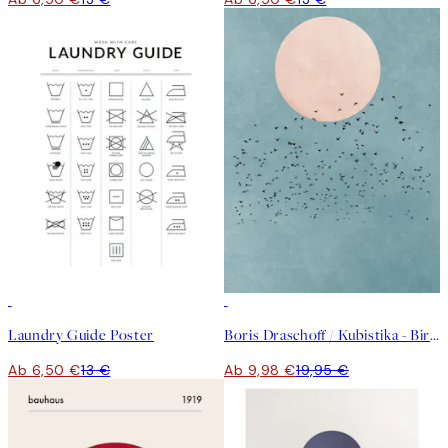
50%*
50%*
Laundry Guide Poster
Boris Draschoff / Kubistika - Birds Fly Away Poster
Ab 6,50 €
13 €
Ab 9,98 €
19,95 €