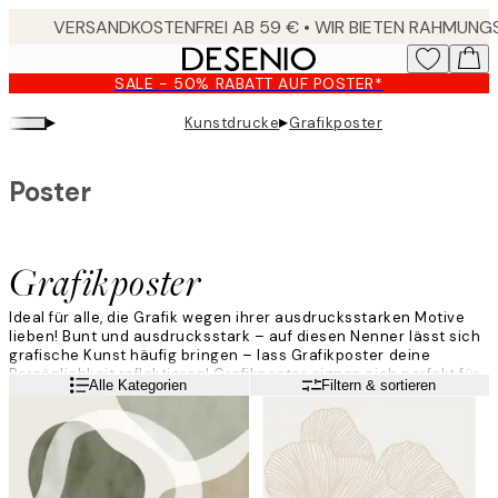
Skip
to
main
SALE - 50% RABATT AUF POSTER*
content.
▸
▸
Kunstdrucke
Grafikposter
Poster
Grafikposter
Ideal für alle, die Grafik wegen ihrer ausdrucksstarken Motive
lieben! Bunt und ausdrucksstark – auf diesen Nenner lässt sich
grafische Kunst häufig bringen – lass Grafikposter deine
Persönlichkeit reflektieren! Grafikposter eignen sich perfekt für
Weiterlesen
Alle Kategorien
Filtern & sortieren
moderne Wohnräume und lassen sich auch stilvoll mit
Textbildern oder Fotografien kombinieren. Lass deiner Fantasie
freien Lauf!