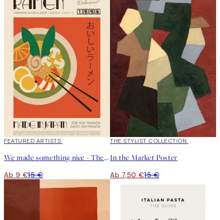
40%*
FEATURED ARTISTS
50%*
THE STYLIST COLLECTION
We made something nice - The Ramen Poster
In the Market Poster
Ab 9 €
15 €
Ab 7,50 €
15 €