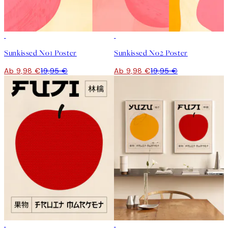
50%*
50%*
Sunkissed No1 Poster
Sunkissed No2 Poster
Ab 9,98 €
19,95 €
Ab 9,98 €
19,95 €
50%*
-40%