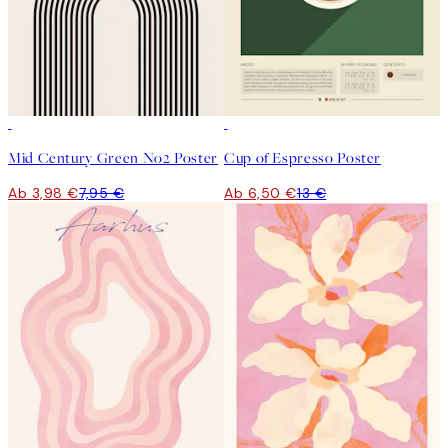
50%*
50%*
Mid Century Green No2 Poster
Cup of Espresso Poster
Ab 3,98 €
7,95 €
Ab 6,50 €
13 €