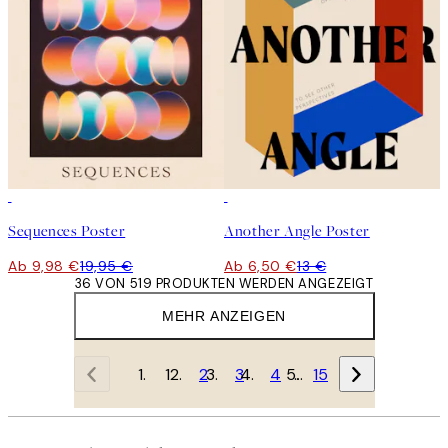
50%*
50%*
Sequences Poster
Another Angle Poster
Ab 9,98 €
19,95 €
Ab 6,50 €
13 €
36 VON 519 PRODUKTEN WERDEN ANGEZEIGT
MEHR ANZEIGEN
1
2
3
4
…
15