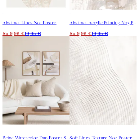
50%*
50%*
Abstract Lines No1 Poster
Abstract Acrylic Painting No3 Poster
Ab 9,98 €
19,95 €
Ab 9,98 €
19,95 €
-40%
50%*
Beige Watercolor Duo Poster Set
Soft Lines Texture No2 Poster