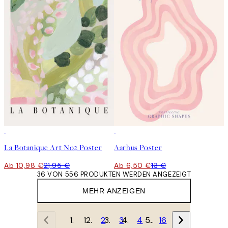
50%*
50%*
La Botanique Art No2 Poster
Aarhus Poster
Ab 10,98 €
21,95 €
Ab 6,50 €
13 €
36 VON 556 PRODUKTEN WERDEN ANGEZEIGT
MEHR ANZEIGEN
1
2
3
4
…
16