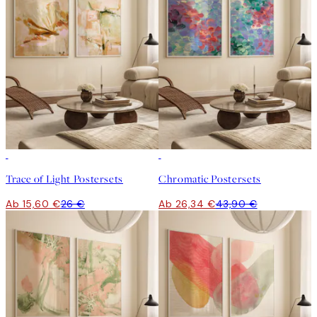
-40%
-40%
Trace of Light Postersets
Chromatic Postersets
Ab 15,60 €
26 €
Ab 26,34 €
43,90 €