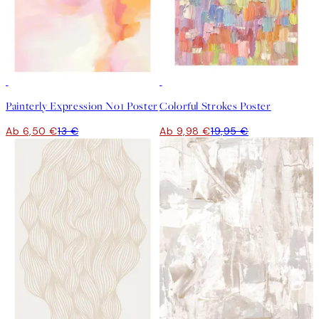
50%*
50%*
Painterly Expression No1 Poster
Colorful Strokes Poster
Ab 6,50 €
13 €
Ab 9,98 €
19,95 €