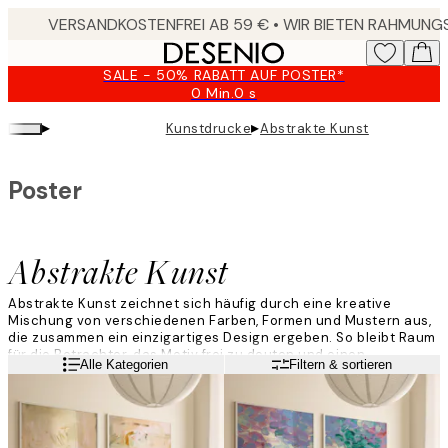
Skip
to
main
SALE - 50% RABATT AUF POSTER*
content.
0 Min.
0 s
Gültig
bis:
▸
▸
Kunstdrucke
Abstrakte Kunst
2026-
08-
09
Poster
Abstrakte Kunst
Abstrakte Kunst zeichnet sich häufig durch eine kreative
Mischung von verschiedenen Farben, Formen und Mustern aus,
die zusammen ein einzigartiges Design ergeben. So bleibt Raum
für die Betrachter, das Motiv frei zu deuten und einen
Weiterlesen
Alle Kategorien
Filtern & sortieren
spannenden Akzent in Wohnräumen zu erzeugen.