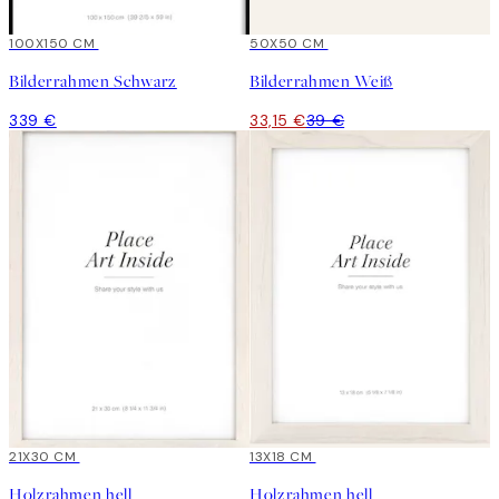
100X150 CM
15%*
50X50 CM
Bilderrahmen Schwarz
Bilderrahmen Weiß
339 €
33,15 €
39 €
15%*
21X30 CM
15%*
13X18 CM
Holzrahmen hell
Holzrahmen hell