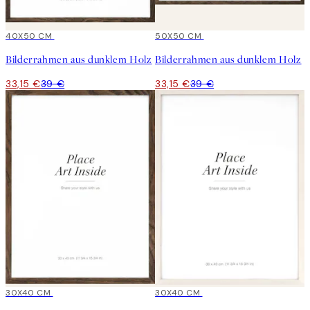
15%*
40X50 CM
15%*
50X50 CM
Bilderrahmen aus dunklem Holz
Bilderrahmen aus dunklem Holz
33,15 €
39 €
33,15 €
39 €
15%*
30X40 CM
15%*
30X40 CM