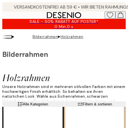
Skip
to
main
SALE - 50% RABATT AUF POSTER*
content.
0 Min.
0 s
Gültig
bis:
▸
▸
Bilderrahmen
Holzrahmen
2026-
08-
10
Bilderrahmen
Holzrahmen
Unsere Holzrahmen sind in mehreren stilvollen Farben mit einem
hochwertigen Finish erhältlich. So behalten sie ihren
natürlichen Look. Wähle aus Eichenrahmen, schwarzen
Holzrahmen, weißen Holzrahmen, braunen Holzrahmen und
Weiterlesen
Alle Kategorien
Filtern & sortieren
hellen Holzrahmen aus - alle mit elegantem und schmalem Profil.
Unsere Holzrahmen sind mit Acrylglas ausgestattet, einem
leichten, langlebigen und haltbaren Material. Sie lassen sich
leicht an der Rückseite öffnen und können im Hoch- oder
Querformat aufgehängt werden.