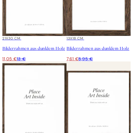
15%*
21X30 CM
15%*
13X18 CM
Bilderrahmen aus dunklem Holz
Bilderrahmen aus dunklem Holz
11,05 €
13 €
7,61 €
8,95 €