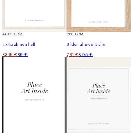
15%*
40X50 CM
15%*
13X18 CM
Holzrahmen hell
Bilderrahmen Eiche
33,15 €
39 €
7,61 €
8,95 €