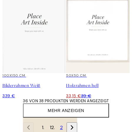
100X150 CM
15%*
50X50 CM
Bilderrahmen Weiß
Holzrahmen hell
339 €
33,15 €
39 €
36 VON 38 PRODUKTEN WERDEN ANGEZEIGT
MEHR ANZEIGEN
1
2