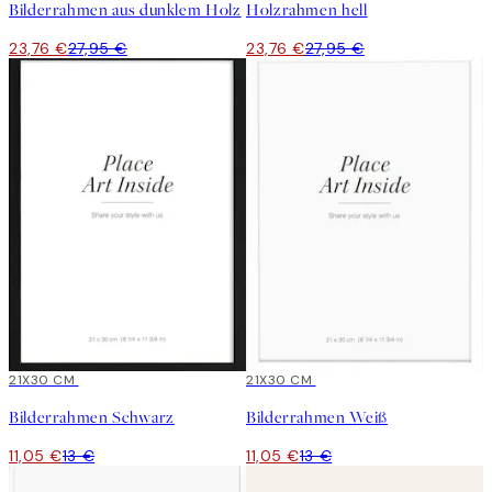
Bilderrahmen aus dunklem Holz
Holzrahmen hell
23,76 €
27,95 €
23,76 €
27,95 €
15%*
21X30 CM
15%*
21X30 CM
Bilderrahmen Schwarz
Bilderrahmen Weiß
11,05 €
13 €
11,05 €
13 €