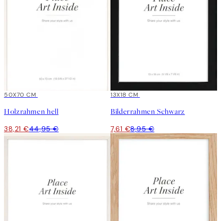
15%*
50X70 CM
15%*
13X18 CM
Holzrahmen hell
Bilderrahmen Schwarz
38,21 €
44,95 €
7,61 €
8,95 €