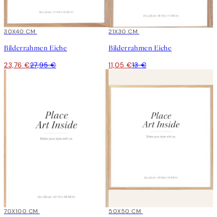
15%*
30X40 CM
15%*
21X30 CM
Bilderrahmen Eiche
Bilderrahmen Eiche
23,76 €
27,95 €
11,05 €
13 €
15%*
70X100 CM
15%*
50X50 CM