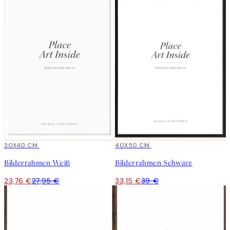
15%*
30X40 CM
15%*
40X50 CM
Bilderrahmen Weiß
Bilderrahmen Schwarz
23,76 €
27,95 €
33,15 €
39 €