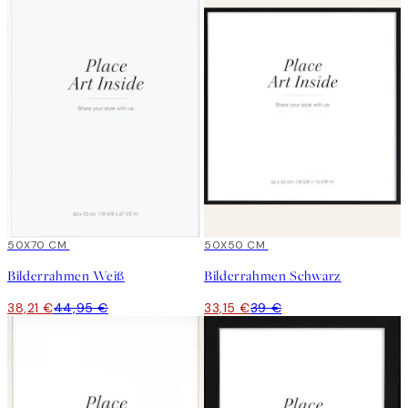
15%*
50X70 CM
15%*
50X50 CM
Bilderrahmen Weiß
Bilderrahmen Schwarz
38,21 €
44,95 €
33,15 €
39 €