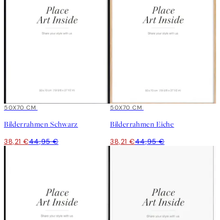
15%*
50X70 CM
15%*
50X70 CM
Bilderrahmen Schwarz
Bilderrahmen Eiche
38,21 €
44,95 €
38,21 €
44,95 €