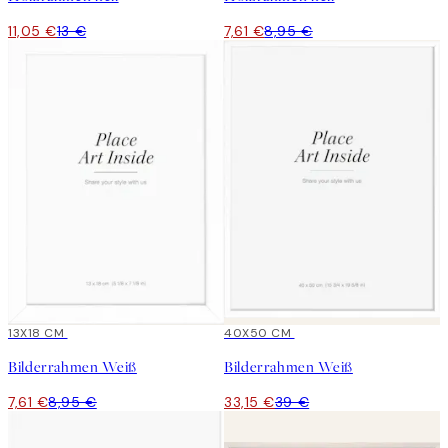
11,05 €
13 €
7,61 €
8,95 €
15%*
13X18 CM
15%*
40X50 CM
Bilderrahmen Weiß
Bilderrahmen Weiß
7,61 €
8,95 €
33,15 €
39 €