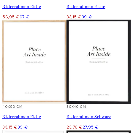
Bilderrahmen Eiche
Bilderrahmen Eiche
56,95 €
67 €
33,15 €
39 €
15%*
40X50 CM
15%*
30X40 CM
Bilderrahmen Eiche
Bilderrahmen Schwarz
33,15 €
39 €
23,76 €
27,95 €