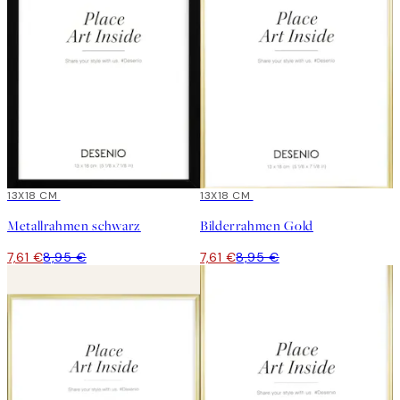
15%*
13X18 CM
15%*
13X18 CM
Metallrahmen schwarz
Bilderrahmen Gold
7,61 €
8,95 €
7,61 €
8,95 €