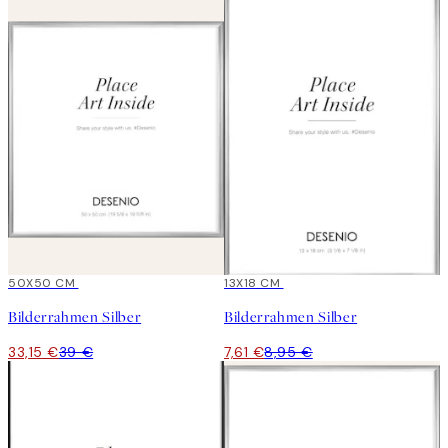
15%*
50X50 CM
15%*
13X18 CM
Bilderrahmen Silber
Bilderrahmen Silber
33,15 €
39 €
7,61 €
8,95 €