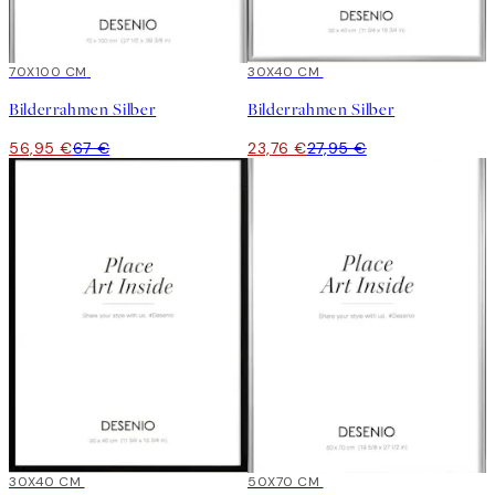
15%*
70X100 CM
15%*
30X40 CM
Bilderrahmen Silber
Bilderrahmen Silber
56,95 €
67 €
23,76 €
27,95 €
15%*
30X40 CM
15%*
50X70 CM