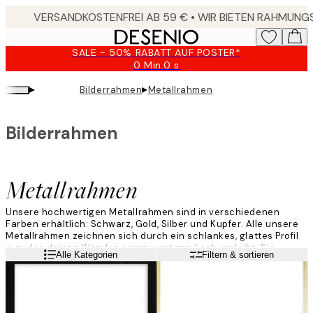
Skip
to
main
SALE - 50% RABATT AUF POSTER*
content.
0 Min.
0 s
Gültig
bis:
▸
▸
Bilderrahmen
Metallrahmen
2026-
08-
10
Bilderrahmen
Metallrahmen
Unsere hochwertigen Metallrahmen sind in verschiedenen
Farben erhältlich: Schwarz, Gold, Silber und Kupfer. Alle unsere
Metallrahmen zeichnen sich durch ein schlankes, glattes Profil
aus, das deinen Wänden einen wertigen Look verleiht. Sie
Weiterlesen
Alle Kategorien
Filtern & sortieren
lassen sich an der Rückseite leicht öffnen und können im Hoch-
oder Querformat aufgehängt werden. Die Metallrahmen sind mit
Acrylglas, einem leichten und langlebigen Material,
ausgestattet. So wird Aufhängen ganz einfach, und deine
gerahmten Favoriten sind dauerhaft geschützt.