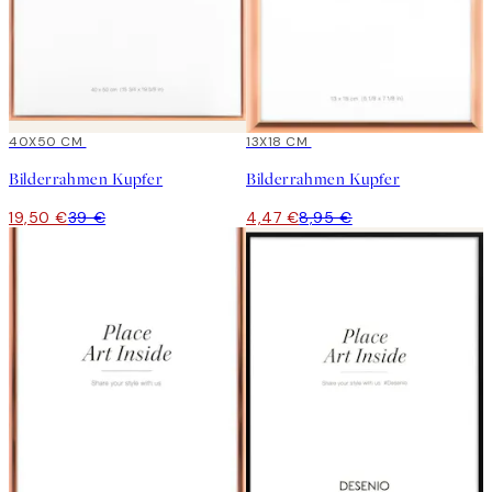
-50%
40X50 CM
-50%
13X18 CM
Bilderrahmen Kupfer
Bilderrahmen Kupfer
19,50 €
39 €
4,47 €
8,95 €