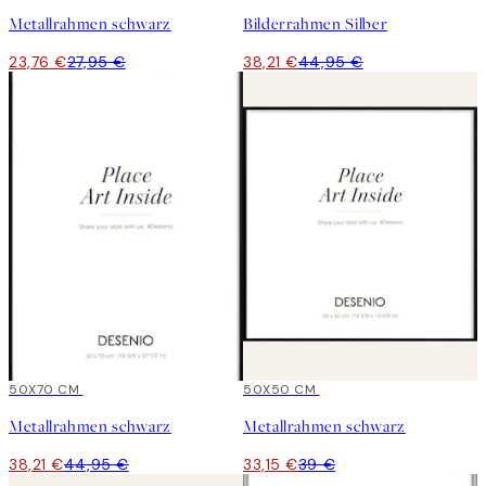
Metallrahmen schwarz
Bilderrahmen Silber
23,76 €
27,95 €
38,21 €
44,95 €
15%*
50X70 CM
15%*
50X50 CM
Metallrahmen schwarz
Metallrahmen schwarz
38,21 €
44,95 €
33,15 €
39 €