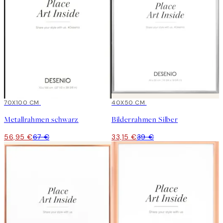
15%*
70X100 CM
15%*
40X50 CM
Metallrahmen schwarz
Bilderrahmen Silber
56,95 €
67 €
33,15 €
39 €