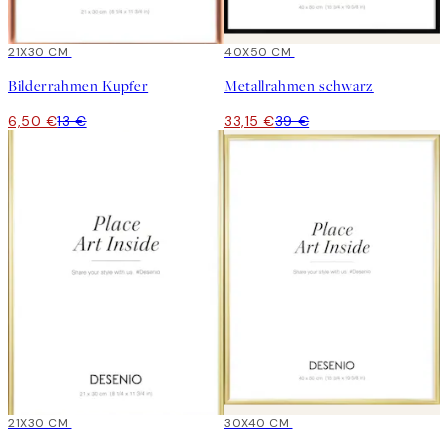
-50%
21X30 CM
15%*
40X50 CM
Bilderrahmen Kupfer
Metallrahmen schwarz
6,50 €
13 €
33,15 €
39 €
21X30 CM
30X40 CM