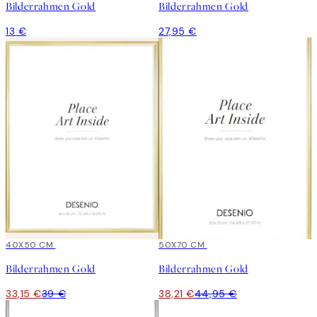
Bilderrahmen Gold
Bilderrahmen Gold
13 €
27,95 €
15%*
40X50 CM
15%*
50X70 CM
Bilderrahmen Gold
Bilderrahmen Gold
33,15 €
39 €
38,21 €
44,95 €