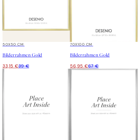
15%*
50X50 CM
15%*
70X100 CM
Bilderrahmen Gold
Bilderrahmen Gold
33,15 €
39 €
56,95 €
67 €