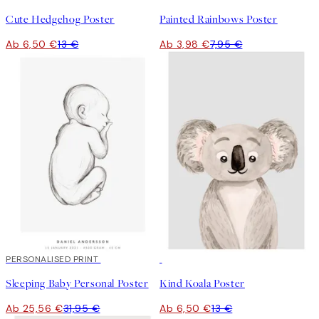
Cute Hedgehog Poster
Painted Rainbows Poster
Ab 6,50 €
13 €
Ab 3,98 €
7,95 €
20%*
PERSONALISED PRINT
50%*
Sleeping Baby Personal Poster
Kind Koala Poster
Ab 25,56 €
31,95 €
Ab 6,50 €
13 €