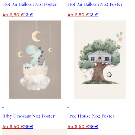
Hot Air Balloon No1 Poster
Hot Air Balloon No2 Poster
Ab 6,50 €
13 €
Ab 6,50 €
13 €
50%*
50%*
Baby Dinosaur No2 Poster
Tree House No2 Poster
Ab 6,50 €
13 €
Ab 6,50 €
13 €