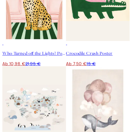
50%*
50%*
Who Turned off the Lights? Poster
Crocodile Crush Poster
Ab 10,98 €
21,95 €
Ab 7,50 €
15 €