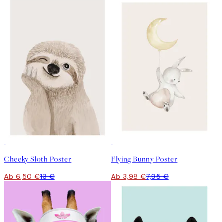
50%*
50%*
Cheeky Sloth Poster
Flying Bunny Poster
Ab 6,50 €
13 €
Ab 3,98 €
7,95 €