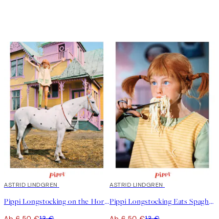
50%*
ASTRID LINDGREN
50%*
ASTRID LINDGREN
Pippi Longstocking on the Horse Poster
Pippi Longstocking Eats Spaghetti Poster
Ab 6,50 €
13 €
Ab 6,50 €
13 €