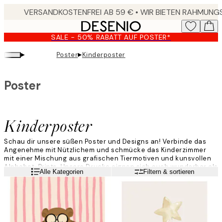
Skip
to
main
SALE - 50% RABATT AUF POSTER*
content.
▸
▸
Poster
Kinderposter
Poster
Kinderposter
Schau dir unsere süßen Poster und Designs an! Verbinde das
Angenehme mit Nützlichem und schmücke das Kinderzimmer
mit einer Mischung aus grafischen Tiermotiven und kunsvollen
Alphabet-Prints. Unsere Drucke eignen sich auch wunderbar als
Weiterlesen
Alle Kategorien
Filtern & sortieren
Geschenke für z.B. Geburtstage oder Taufen!