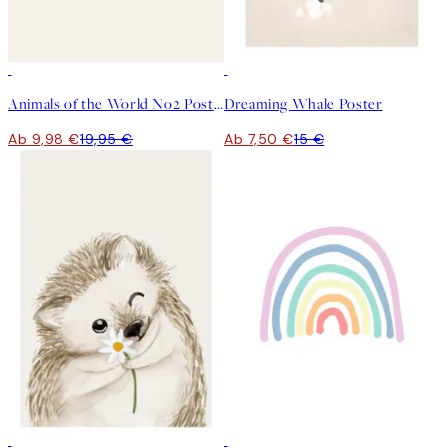
50%*
50%*
Animals of the World No2 Poster
Dreaming Whale Poster
Ab 9,98 €
19,95 €
Ab 7,50 €
15 €
50%*
50%*