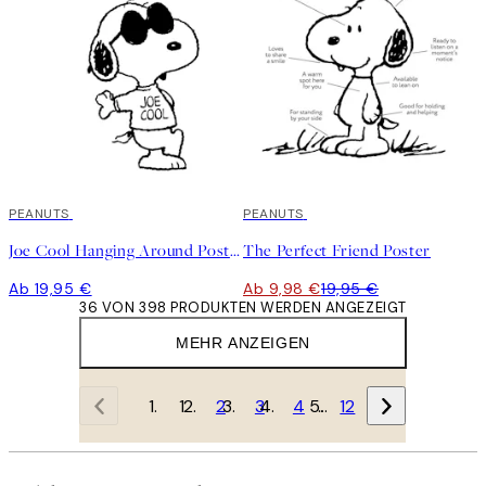
PEANUTS
50%*
PEANUTS
Joe Cool Hanging Around Poster
The Perfect Friend Poster
Ab 19,95 €
Ab 9,98 €
19,95 €
36 VON 398 PRODUKTEN WERDEN ANGEZEIGT
MEHR ANZEIGEN
1
2
3
4
…
12