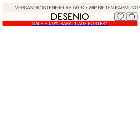
Skip
to
main
SALE - 50% RABATT AUF POSTER*
content.