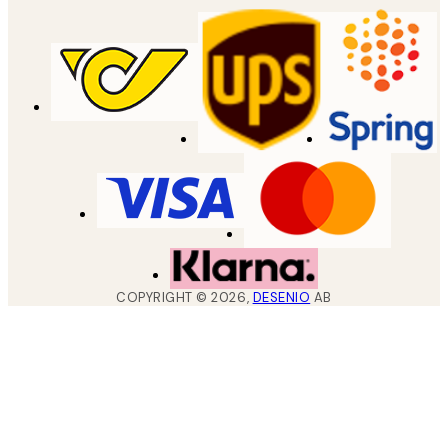
COPYRIGHT ©
2026
,
DESENIO
AB