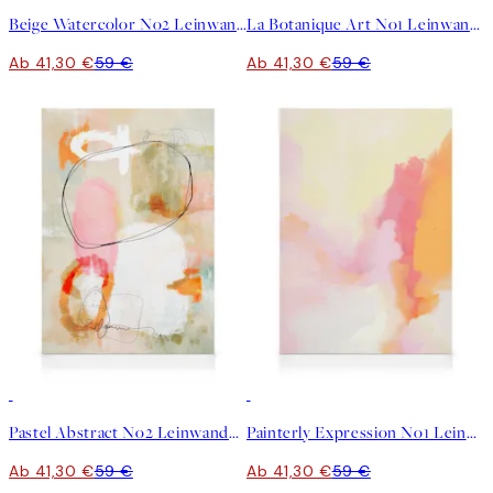
Beige Watercolor No2 Leinwandbild
La Botanique Art No1 Leinwandbild
Ab 41,30 €
59 €
Ab 41,30 €
59 €
30%*
30%*
Pastel Abstract No2 Leinwandbild
Painterly Expression No1 Leinwandbild
Ab 41,30 €
59 €
Ab 41,30 €
59 €