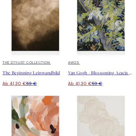
30%*
THE STYLIST COLLECTION
30%*
AW25
The Beginning Leinwandbild
Van Gogh - Blossoming Acacia Branches Leinwandbild
Ab 41,30 €
59 €
Ab 41,30 €
59 €