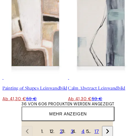
30%*
30%*
Painting of Shapes Leinwandbild
Calm Abstract Leinwandbild
Ab 41,30 €
59 €
Ab 41,30 €
59 €
36 VON 606 PRODUKTEN WERDEN ANGEZEIGT
MEHR ANZEIGEN
1
2
3
4
…
17