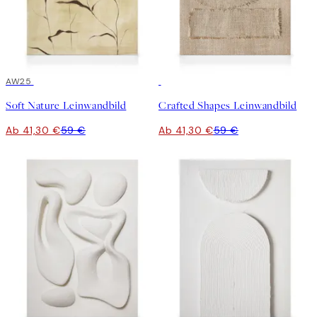
30%*
AW25
30%*
Soft Nature Leinwandbild
Crafted Shapes Leinwandbild
Ab 41,30 €
59 €
Ab 41,30 €
59 €