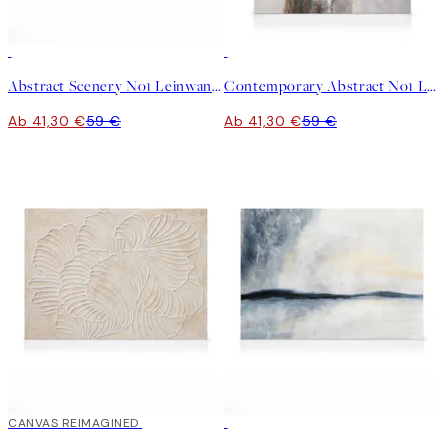
30%*
30%*
Abstract Scenery No1 Leinwandbild
Contemporary Abstract No1 Leinwandbild
Ab 41,30 €
59 €
Ab 41,30 €
59 €
30%*
CANVAS REIMAGINED
30%*