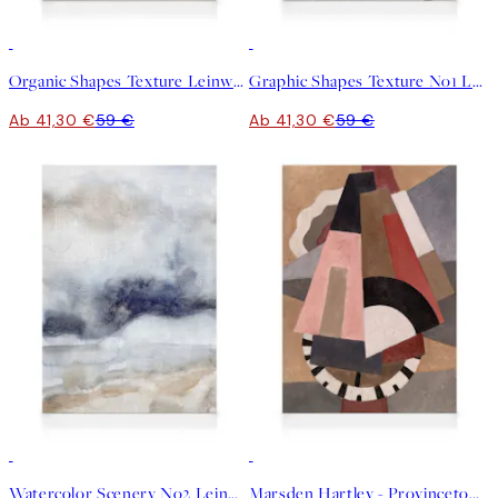
30%*
30%*
Organic Shapes Texture Leinwandbild
Graphic Shapes Texture No1 Leinwandbild
Ab 41,30 €
59 €
Ab 41,30 €
59 €
30%*
30%*
Watercolor Scenery No2 Leinwandbild
Marsden Hartley - Provincetown Leinwandbild