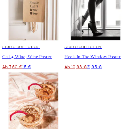
50%*
STUDIO COLLECTION
50%*
STUDIO COLLECTION
Call 9, Wine, Wine Poster
Heels In The Window Poster
Ab 7,50 €
15 €
Ab 10,98 €
21,95 €