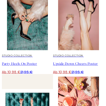
50%*
STUDIO COLLECTION
50%*
STUDIO COLLECTION
Party Heels On Poster
Upside Down Cheers Poster
Ab 10,98 €
21,95 €
Ab 10,98 €
21,95 €