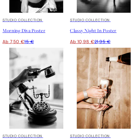
50%*
STUDIO COLLECTION
50%*
STUDIO COLLECTION
Morning Diva Poster
Classy Night In Poster
Ab 7,50 €
15 €
Ab 10,98 €
21,95 €
50%*
STUDIO COLLECTION
50%*
STUDIO COLLECTION