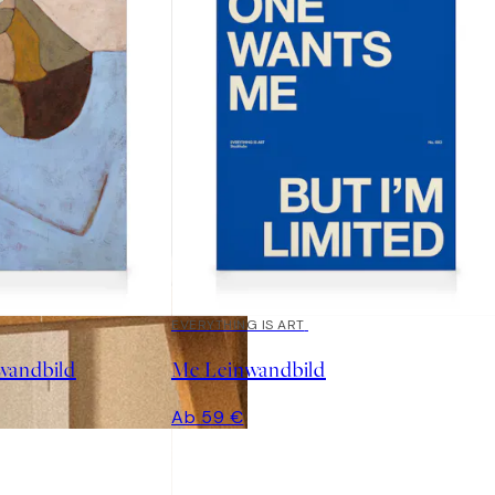
EVERYTHING IS ART
wandbild
Me Leinwandbild
Ab 59 €