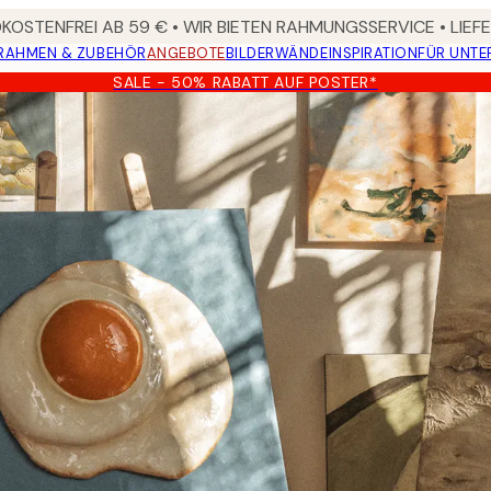
OSTENFREI AB 59 € • WIR BIETEN RAHMUNGSSERVICE • LIE
RAHMEN & ZUBEHÖR
ANGEBOTE
BILDERWÄNDE
INSPIRATION
FÜR UNT
SALE - 50% RABATT AUF POSTER*