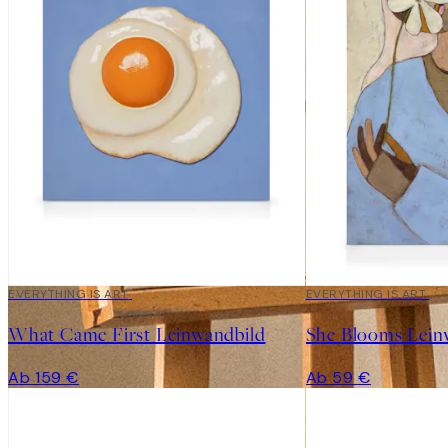
EVERYTHING IS ART
EVERYTHING IS ART
What Came First Leinwandbild
She Blooms Lein
Ab 159 €
Ab 59 €