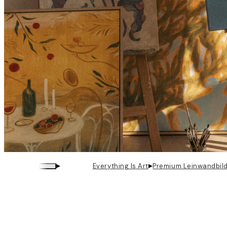
▸
▸
Everything Is Art
Premium Leinwandbil