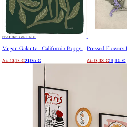
40%*
FEATURED ARTISTS
50%*
Megan Galante - California Poppy Poster
Pressed Flowers 
Ab 13,17 €
21,95 €
Ab 9,98 €
19,95 €