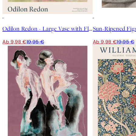
50%*
50%*
Odilon Redon - Large Vase with Flowers Poster
Sun-Ripened Figs
Ab 9,98 €
19,95 €
Ab 9,98 €
19,95 €