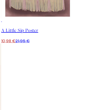
50%*
er
A Little Sip Poster
10,98 €
21,95 €