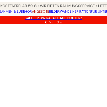
OSTENFREI AB 59 € • WIR BIETEN RAHMUNGSSERVICE • LIE
RAHMEN & ZUBEHÖR
ANGEBOTE
BILDERWÄNDE
INSPIRATION
FÜR UNT
SALE - 50% RABATT AUF POSTER*
0 Min.
0 s
Gültig
bis:
2026-
08-
09