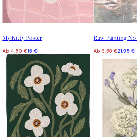
-70%
Outlet
-70%
Outlet
My Kitty Poster
Raw Painting No1
Ab 4,50 €
15 €
Ab 6,58 €
21,95 €