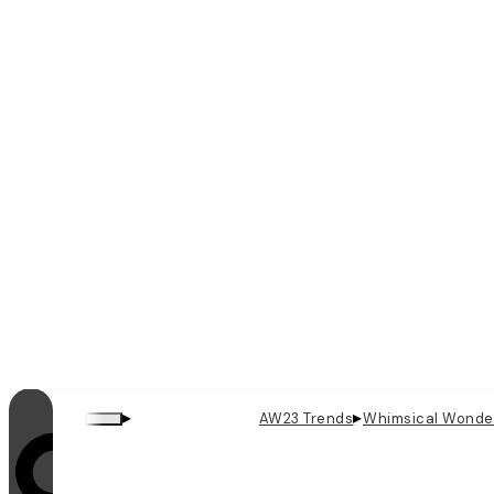
▸
▸
AW23 Trends
Whimsical Wonde
Videoschleifen sind eingeschaltet