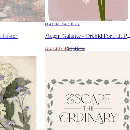
40%*
FEATURED ARTISTS
 Poster
Megan Galante - Orchid Portrait Post
Ab 13,17 €
21,95 €