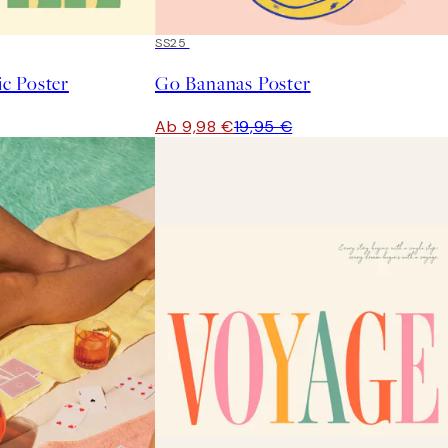
50%*
SS25
c Poster
Go Bananas Poster
Ab 9,98 €
19,95 €