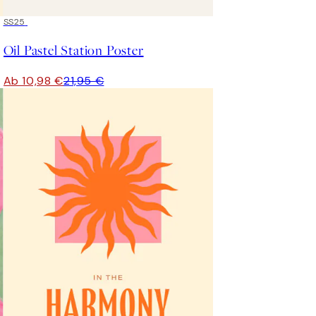
50%*
SS25
Oil Pastel Station Poster
Ab 10,98 €
21,95 €