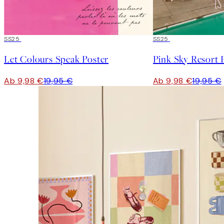
50%*
SS25
50%*
SS25
Let Colours Speak Poster
Pink Sky Resort 
Ab 9,98 €
19,95 €
Ab 9,98 €
19,95 €