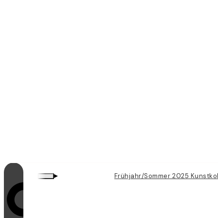
▸
Frühjahr/Sommer 2025 Kunstkol
Videoschleifen sind eingeschaltet