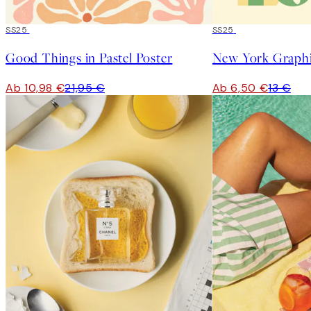
50%*
SS25
50%*
SS25
Good Things in Pastel Poster
New York Graphi
Ab 10,98 €
21,95 €
Ab 6,50 €
13 €