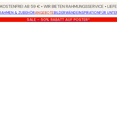
OSTENFREI AB 59 € • WIR BIETEN RAHMUNGSSERVICE • LIE
RAHMEN & ZUBEHÖR
ANGEBOTE
BILDERWÄNDE
INSPIRATION
FÜR UNT
SALE - 50% RABATT AUF POSTER*