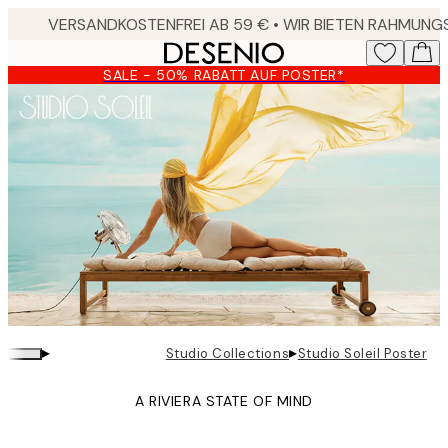
Skip
to
main
SALE - 50% RABATT AUF POSTER*
content.
▸
▸
Studio Collections
Studio Soleil Poster
A RIVIERA STATE OF MIND