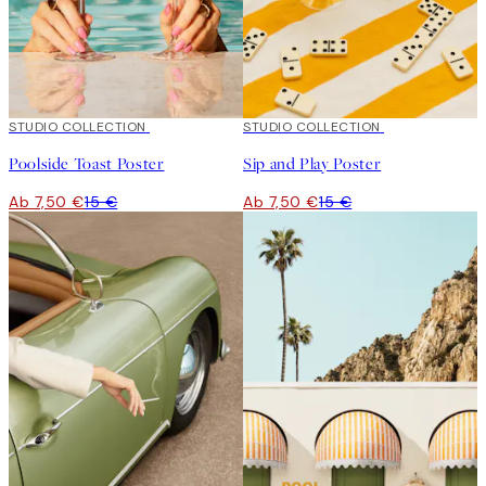
50%*
STUDIO COLLECTION
50%*
STUDIO COLLECTION
Poolside Toast Poster
Sip and Play Poster
Ab 7,50 €
15 €
Ab 7,50 €
15 €