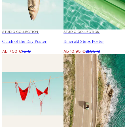
50%*
STUDIO COLLECTION
50%*
STUDIO COLLECTION
Catch of the Day Poster
Emerald Steps Poster
Ab 7,50 €
15 €
Ab 10,98 €
21,95 €