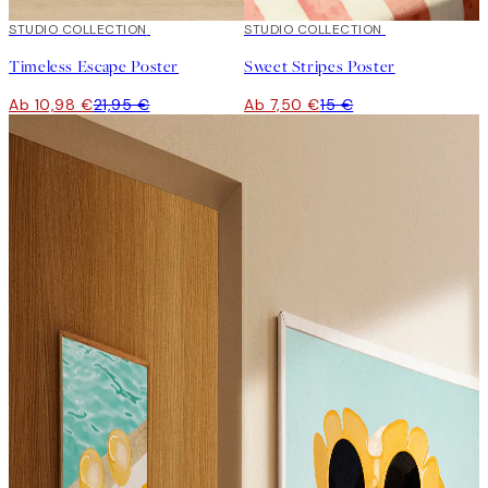
50%*
STUDIO COLLECTION
50%*
STUDIO COLLECTION
Timeless Escape Poster
Sweet Stripes Poster
Ab 10,98 €
21,95 €
Ab 7,50 €
15 €