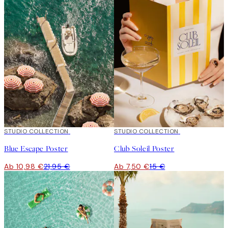
50%*
STUDIO COLLECTION
50%*
STUDIO COLLECTION
Blue Escape Poster
Club Soleil Poster
Ab 10,98 €
21,95 €
Ab 7,50 €
15 €