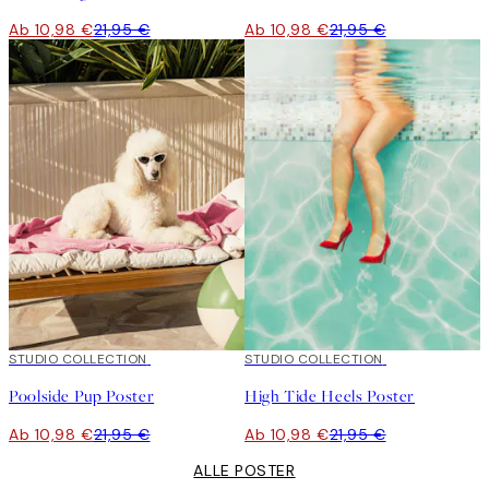
Ab 10,98 €
21,95 €
Ab 10,98 €
21,95 €
50%*
STUDIO COLLECTION
50%*
STUDIO COLLECTION
Poolside Pup Poster
High Tide Heels Poster
Ab 10,98 €
21,95 €
Ab 10,98 €
21,95 €
ALLE POSTER