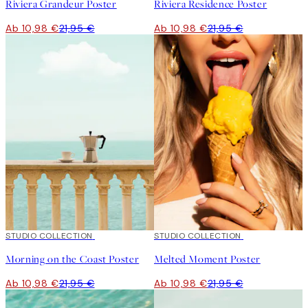
Riviera Grandeur Poster
Riviera Residence Poster
Ab 10,98 €
21,95 €
Ab 10,98 €
21,95 €
50%*
STUDIO COLLECTION
50%*
STUDIO COLLECTION
Morning on the Coast Poster
Melted Moment Poster
Ab 10,98 €
21,95 €
Ab 10,98 €
21,95 €