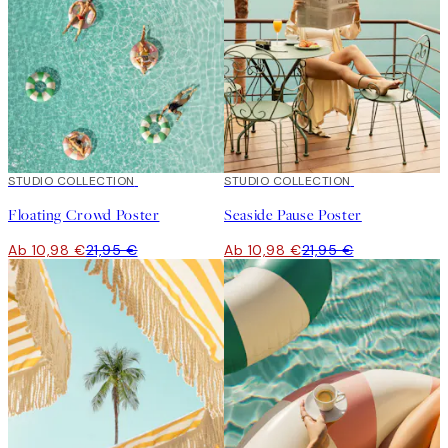
50%*
STUDIO COLLECTION
50%*
STUDIO COLLECTION
Floating Crowd Poster
Seaside Pause Poster
Ab 10,98 €
21,95 €
Ab 10,98 €
21,95 €