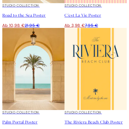
50%*
STUDIO COLLECTION
50%*
STUDIO COLLECTION
Road to the Sea Poster
C'est La Vie Poster
Ab 10,98 €
21,95 €
Ab 3,98 €
7,95 €
50%*
STUDIO COLLECTION
50%*
STUDIO COLLECTION
Palm Portal Poster
The Riviera Beach Club Poster