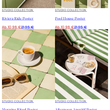
50%*
STUDIO COLLECTION
50%*
STUDIO COLLECTION
Riviera Ride Poster
Pool House Poster
Ab 10,98 €
21,95 €
Ab 10,98 €
21,95 €
50%*
STUDIO COLLECTION
50%*
STUDIO COLLECTION
Morning Ritual Poster
Afternoon Aperitif Poster