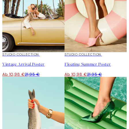
50%*
STUDIO COLLECTION
50%*
STUDIO COLLECTION
Vintage Arrival Poster
Floating Summer Poster
Ab 10,98 €
21,95 €
Ab 10,98 €
21,95 €