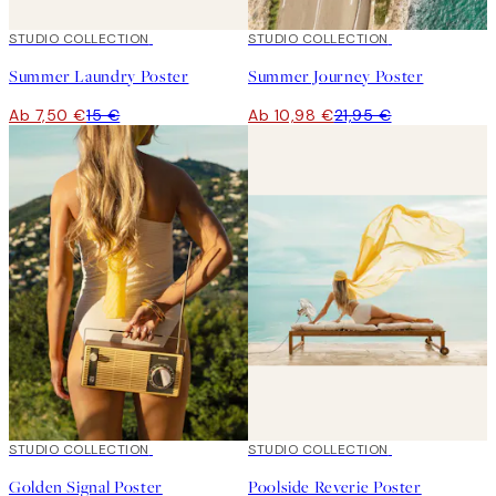
50%*
STUDIO COLLECTION
50%*
STUDIO COLLECTION
Summer Laundry Poster
Summer Journey Poster
Ab 7,50 €
15 €
Ab 10,98 €
21,95 €
50%*
STUDIO COLLECTION
50%*
STUDIO COLLECTION
Golden Signal Poster
Poolside Reverie Poster