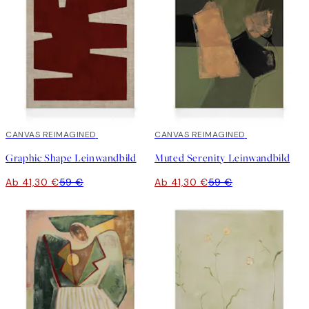
30%*
CANVAS REIMAGINED
30%*
CANVAS REIMAGINED
Graphic Shape Leinwandbild
Muted Serenity Leinwandbild
Ab 41,30 €
59 €
Ab 41,30 €
59 €