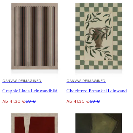
30%*
CANVAS REIMAGINED
30%*
CANVAS REIMAGINED
Graphic Lines Leinwandbild
Checkered Botanical Leinwandbild
Ab 41,30 €
59 €
Ab 41,30 €
59 €