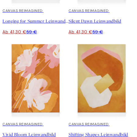
30%*
CANVAS REIMAGINED
30%*
CANVAS REIMAGINED
Longing for Summer Leinwandbild
Silent Dawn Leinwandbild
Ab 41,30 €
59 €
Ab 41,30 €
59 €
30%*
CANVAS REIMAGINED
30%*
CANVAS REIMAGINED
Vivid Bloom Leinwandbild
Shifting Shapes Leinwandbild