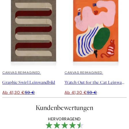
30%*
CANVAS REIMAGINED
30%*
CANVAS REIMAGINED
Graphic Swirl Leinwandbild
Watch Out for the Cat Leinwandbild
Ab 41,30 €
59 €
Ab 41,30 €
59 €
Kundenbewertungen
HERVORRAGEND