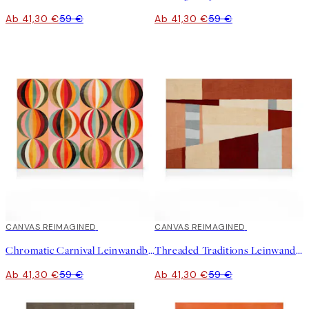
Ab 41,30 €
59 €
Ab 41,30 €
59 €
30%*
CANVAS REIMAGINED
30%*
CANVAS REIMAGINED
Chromatic Carnival Leinwandbild
Threaded Traditions Leinwandbild
Ab 41,30 €
59 €
Ab 41,30 €
59 €