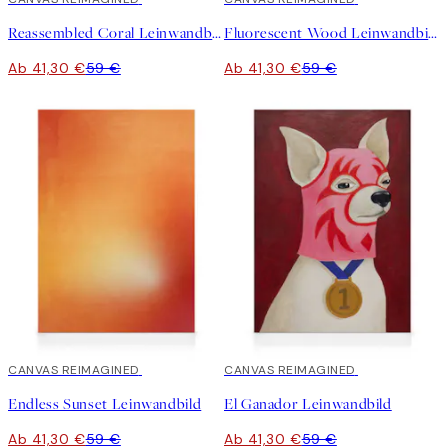
Reassembled Coral Leinwandbild
Fluorescent Wood Leinwandbild
Ab 41,30 €
59 €
Ab 41,30 €
59 €
30%*
CANVAS REIMAGINED
30%*
CANVAS REIMAGINED
Endless Sunset Leinwandbild
El Ganador Leinwandbild
Ab 41,30 €
59 €
Ab 41,30 €
59 €