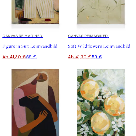
30%*
CANVAS REIMAGINED
30%*
CANVAS REIMAGINED
Figure in Suit Leinwandbild
Soft Wildflowers Leinwandbild
Ab 41,30 €
59 €
Ab 41,30 €
59 €