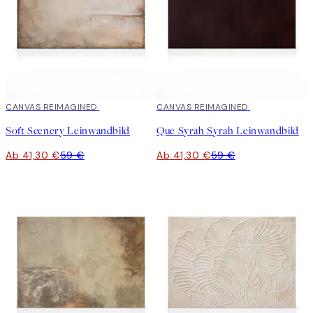
30%*
CANVAS REIMAGINED
30%*
CANVAS REIMAGINED
Soft Scenery Leinwandbild
Que Syrah Syrah Leinwandbild
Ab 41,30 €
59 €
Ab 41,30 €
59 €