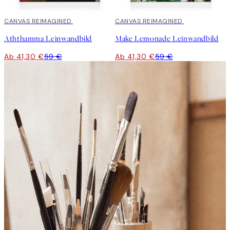
30%*
CANVAS REIMAGINED
30%*
CANVAS REIMAGINED
Aththamma Leinwandbild
Make Lemonade Leinwandbild
Ab 41,30 €
59 €
Ab 41,30 €
59 €