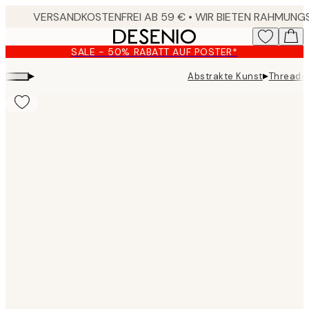
Skip
to
main
SALE - 50% RABATT AUF POSTER*
content.
▸
▸
Abstrakte Kunst
Threaded
Product
images