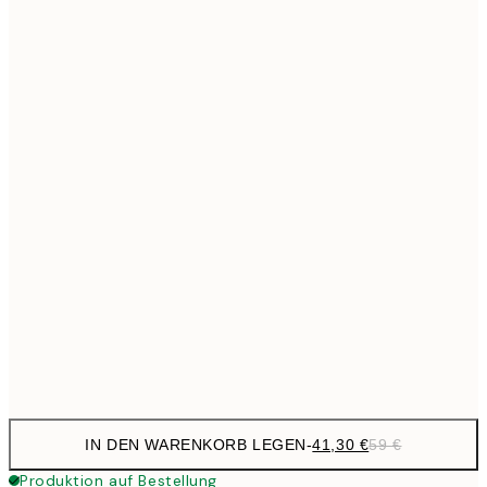
363,3
100x140 cm
5
Kein Rahmen
IN DEN WARENKORB LEGEN
-
41,30 €
59 €
Produktion auf Bestellung