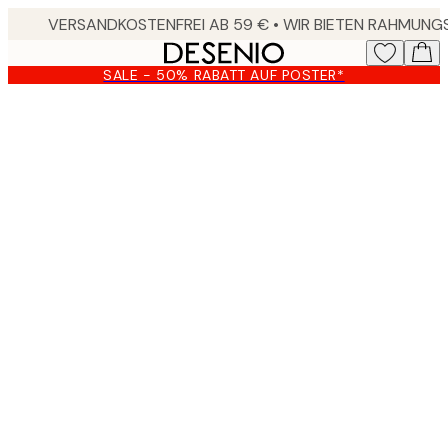
Skip
to
main
SALE - 50% RABATT AUF POSTER*
content.