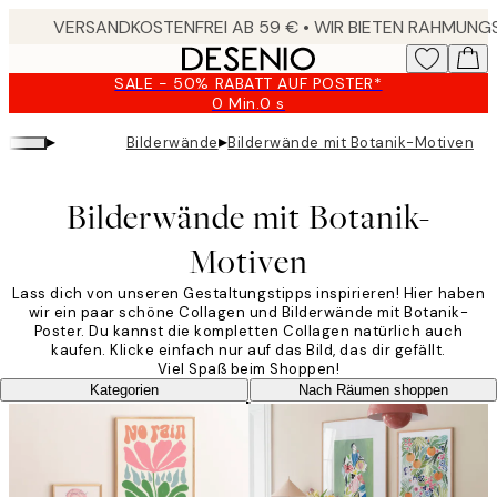
Skip
to
main
SALE - 50% RABATT AUF POSTER*
content.
0 Min.
0 s
Gültig
bis:
▸
▸
Bilderwände
Bilderwände mit Botanik-Motiven
2026-
08-
09
Bilderwände mit Botanik-
Motiven
Lass dich von unseren Gestaltungstipps inspirieren! Hier haben
wir ein paar schöne Collagen und Bilderwände mit Botanik-
Poster. Du kannst die kompletten Collagen natürlich auch
kaufen. Klicke einfach nur auf das Bild, das dir gefällt.
Viel Spaß beim Shoppen!
Kategorien
Nach Räumen shoppen