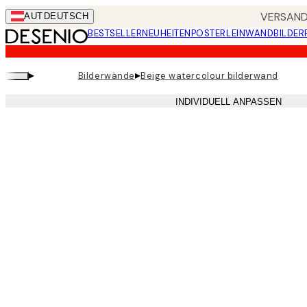
Skip
VERSANDK
AUT
DEUTSCH
to
BESTSELLER
NEUHEITEN
POSTER
LEINWANDBILDER
main
content.
▸
▸
Bilderwände
Beige watercolour bilderwand
INDIVIDUELL ANPASSEN