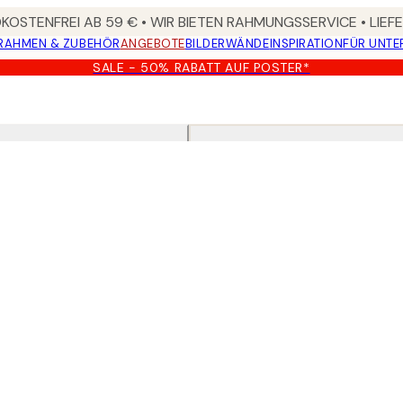
OSTENFREI AB 59 € • WIR BIETEN RAHMUNGSSERVICE • LIE
RAHMEN & ZUBEHÖR
ANGEBOTE
BILDERWÄNDE
INSPIRATION
FÜR UNT
SALE - 50% RABATT AUF POSTER*