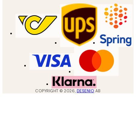
COPYRIGHT ©
2026
,
DESENIO
AB