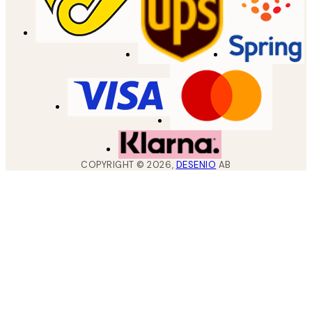
COPYRIGHT ©
2026
,
DESENIO
AB