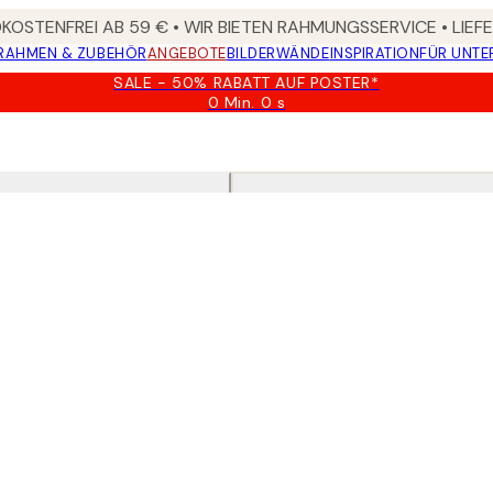
OSTENFREI AB 59 € • WIR BIETEN RAHMUNGSSERVICE • LIE
RAHMEN & ZUBEHÖR
ANGEBOTE
BILDERWÄNDE
INSPIRATION
FÜR UNT
SALE - 50% RABATT AUF POSTER*
0 Min.
0 s
Gültig
bis:
2026-
08-
09