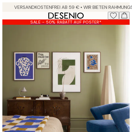
Skip
to
main
SALE - 50% RABATT AUF POSTER*
content.