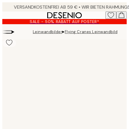
Skip
to
main
SALE - 50% RABATT AUF POSTER*
content.
▸
▸
Leinwandbilder
Flying Cranes Leinwandbild
Product
images