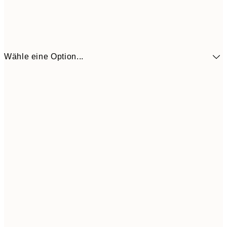
Wähle eine Option...
41,3
30x40 cm