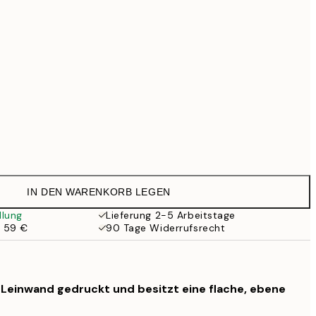
69,30 €
99 €
118,30 €
169 €
363,30 €
519 €
Kein Rahmen
IN DEN WARENKORB LEGEN
llung
Lieferung 2-5 Arbeitstage
b 59 €
90 Tage Widerrufsrecht
f Leinwand gedruckt und besitzt eine flache, ebene