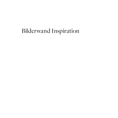
Soft Hands Poster
Ab 10,98 €
21,95 €
Bilderwand Inspiration