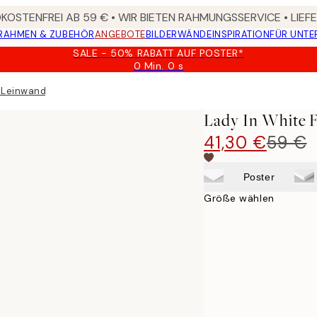
OSTENFREI AB 59 € • WIR BIETEN RAHMUNGSSERVICE • LIE
RAHMEN & ZUBEHÖR
ANGEBOTE
BILDERWÄNDE
INSPIRATION
FÜR UNT
SALE - 50% RABATT AUF POSTER*
0 Min.
0 s
Gültig
bis:
s Leinwandbild
2026-
08-
Lady In White F
09
41,30 €
59 €
Poster
Größe wählen