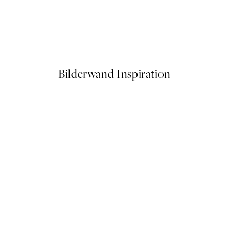
50%*
Poster - The Dove No.12 by Hi
Ab 9,98 €
19,95 €
Bilderwand Inspiration