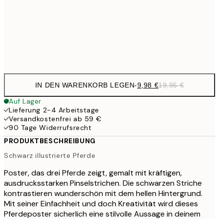
24,5
70x100 cm
Frame
options
IN DEN WARENKORB LEGEN
-
9,98 €
19,95 €
Auf Lager
Lieferung 2-4 Arbeitstage
Versandkostenfrei ab 59 €
90 Tage Widerrufsrecht
PRODUKTBESCHREIBUNG
Schwarz illustrierte Pferde
Poster, das drei Pferde zeigt, gemalt mit kräftigen,
ausdrucksstarken Pinselstrichen. Die schwarzen Striche
kontrastieren wunderschön mit dem hellen Hintergrund.
Mit seiner Einfachheit und doch Kreativität wird dieses
Pferdeposter sicherlich eine stilvolle Aussage in deinem