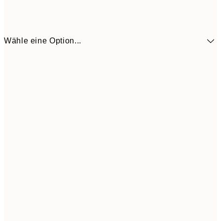
Wähle eine Option...
9,
30x40 cm
19,