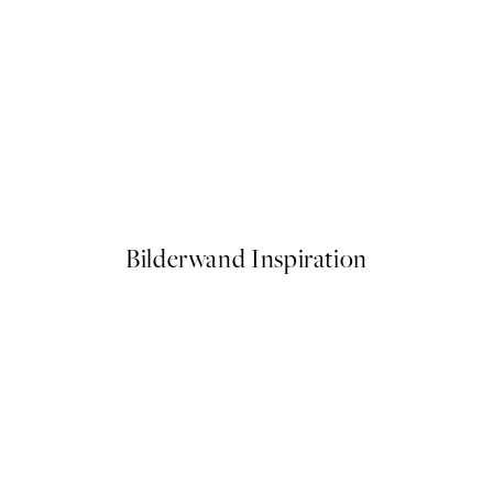
50%*
s Abstract Poster
The Minimalist Collection Po
Ab 9,98 €
19,95 €
Bilderwand Inspiration