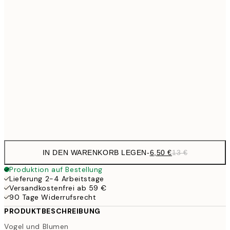
13,7
40x50 cm
27,
16,2
50x70 cm
32,
24,5
70x100 cm
Frame
options
IN DEN WARENKORB LEGEN
-
6,50 €
13 €
Produktion auf Bestellung
Lieferung 2-4 Arbeitstage
Versandkostenfrei ab 59 €
90 Tage Widerrufsrecht
PRODUKTBESCHREIBUNG
Vogel und Blumen