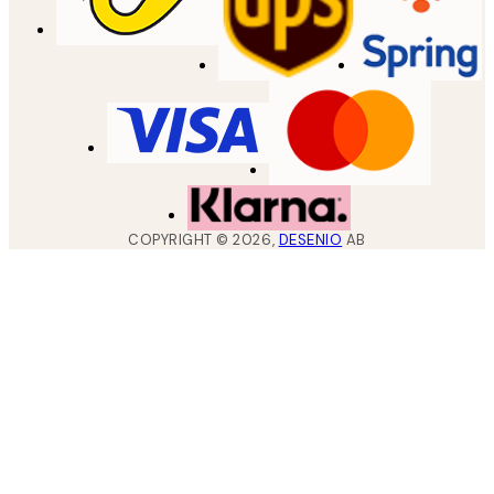
COPYRIGHT ©
2026
,
DESENIO
AB