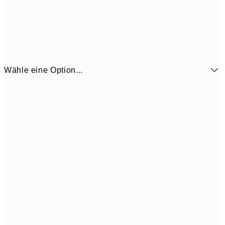
Wähle eine Option...
6,
21x30 cm