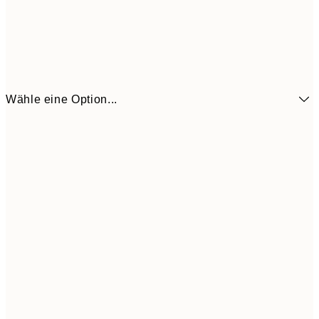
Wähle eine Option...
6,
21x30 cm