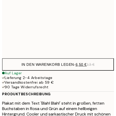
9,
30x40 cm
19,
13,7
40x50 cm
27,
Frame
options
IN DEN WARENKORB LEGEN
-
6,50 €
13 €
Auf Lager
Lieferung 2-4 Arbeitstage
Versandkostenfrei ab 59 €
90 Tage Widerrufsrecht
PRODUKTBESCHREIBUNG
Plakat mit dem Text 'Blah! Blah!' steht in großen, fetten
Buchstaben in Rosa und Grün auf einem hellbeigen
Hintergrund. Cooler und sarkastischer Druck mit schönen