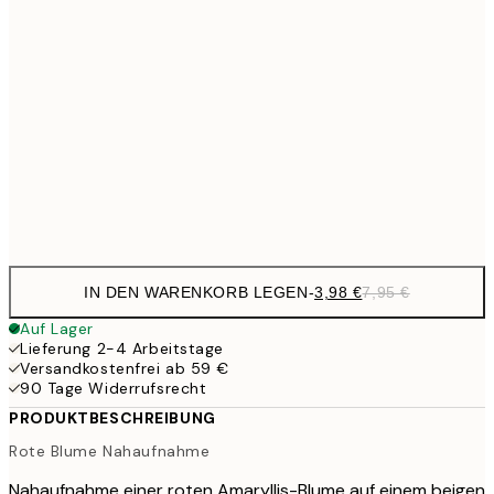
6,
21x30 cm
9,
30x40 cm
19,
16,2
50x70 cm
32,
Frame
options
IN DEN WARENKORB LEGEN
-
3,98 €
7,95 €
Auf Lager
Lieferung 2-4 Arbeitstage
Versandkostenfrei ab 59 €
90 Tage Widerrufsrecht
PRODUKTBESCHREIBUNG
Rote Blume Nahaufnahme
Nahaufnahme einer roten Amaryllis-Blume auf einem beigen