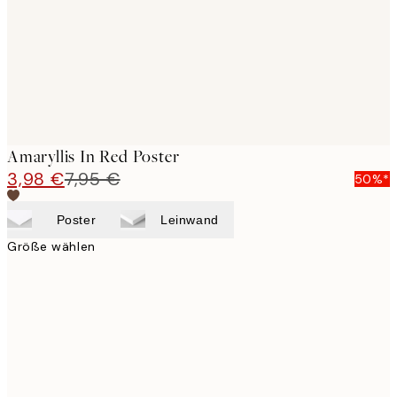
Amaryllis In Red Poster
3,98 €
7,95 €
50%*
Poster
Leinwand
Größe wählen