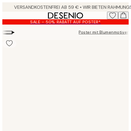
Skip
to
main
SALE - 50% RABATT AUF POSTER*
content.
▸
Poster mit Blumenmotiven
Product
images