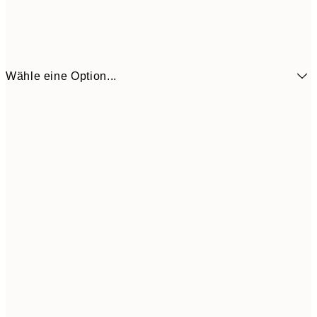
Wähle eine Option...
3,
13x18 cm
7,