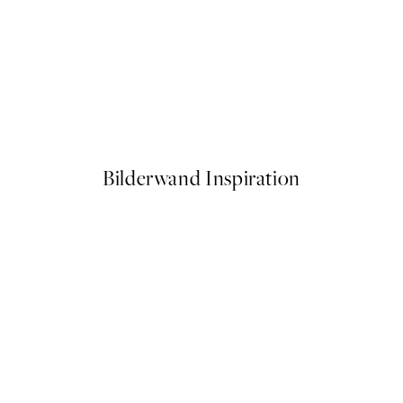
50%*
o1 Poster
Framed In Bloom Poster
Ab 3,98 €
7,95 €
Bilderwand Inspiration